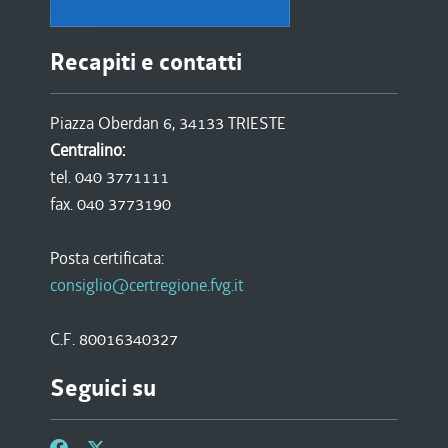
Recapiti e contatti
Piazza Oberdan 6, 34133 TRIESTE
Centralino:
tel. 040 3771111
fax. 040 3773190
Posta certificata:
consiglio@certregione.fvg.it
C.F. 80016340327
Seguici su