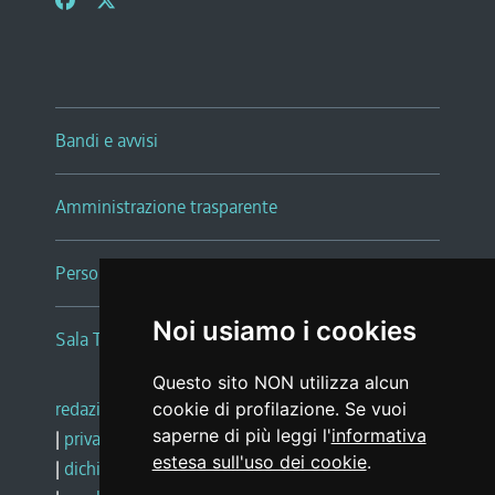
Bandi e avvisi
Amministrazione trasparente
Persone e Uffici
Noi usiamo i cookies
Sala Tiziano Tessitori
Questo sito NON utilizza alcun
redazione web
|
note legali
|
glossario
cookie di profilazione. Se vuoi
saperne di più leggi l'
informativa
|
privacy
|
social media policy
estesa sull'uso dei cookie
.
|
dichiarazione di accessibilità
|
feedback