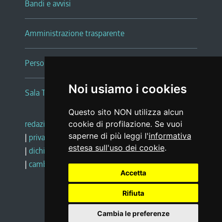
Bandi e avvisi
Amministrazione trasparente
Persone e Uffici
Noi usiamo i cookies
Sala Tiziano Tessitori
Questo sito NON utilizza alcun
redazione web
|
note legali
|
glossario
cookie di profilazione. Se vuoi
saperne di più leggi l'
informativa
|
privacy
|
social media policy
estesa sull'uso dei cookie
.
|
dichiarazione di accessibilità
|
feedback
|
cambio preferenze cookie
Accetta
Rifiuta
Realizzato da
Cambia le preferenze