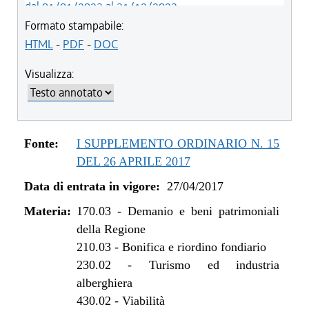
dal 01/01/2023 al 31/12/2023
dal 09/08/2022 al 31/12/2022
Formato stampabile:
dal 20/05/2021 al 31/12/2021
HTML
-
PDF
-
DOC
dal 21/05/2020 al 19/05/2021
Visualizza:
dal 01/01/2020 al 20/05/2020
dal 10/08/2019 al 31/12/2019
dal 16/08/2018 al 09/08/2019
dal 07/06/2018 al 15/08/2018
Fonte:
I SUPPLEMENTO ORDINARIO N. 15
dal 11/11/2017 al 06/06/2018
DEL 26 APRILE 2017
dal 10/08/2017 al 10/11/2017
Data di entrata in vigore:
27/04/2017
dal 27/04/2017 al 09/08/2017
Materia:
170.03
-
Demanio e beni patrimoniali
della Regione
210.03
-
Bonifica e riordino fondiario
230.02
-
Turismo ed industria
alberghiera
430.02
-
Viabilità