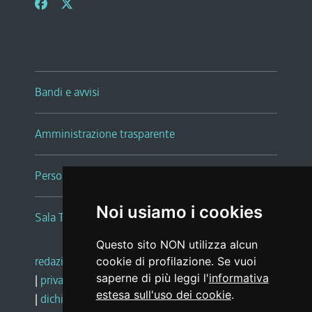
Bandi e avvisi
Amministrazione trasparente
Persone e Uffici
Noi usiamo i cookies
Sala Tiziano Tessitori
Questo sito NON utilizza alcun
redazione web
|
note legali
|
glossario
cookie di profilazione. Se vuoi
saperne di più leggi l'
informativa
|
privacy
|
social media policy
estesa sull'uso dei cookie
.
|
dichiarazione di accessibilità
|
feedback