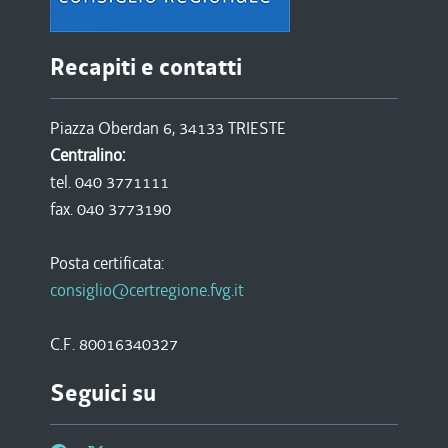
Recapiti e contatti
Piazza Oberdan 6, 34133 TRIESTE
Centralino:
tel. 040 3771111
fax. 040 3773190
Posta certificata:
consiglio@certregione.fvg.it
C.F. 80016340327
Seguici su