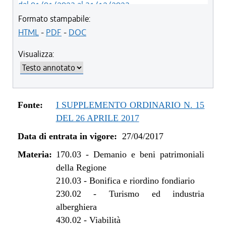
dal 01/01/2023 al 31/12/2023
dal 09/08/2022 al 31/12/2022
Formato stampabile:
dal 20/05/2021 al 31/12/2021
HTML
-
PDF
-
DOC
dal 21/05/2020 al 19/05/2021
Visualizza:
dal 01/01/2020 al 20/05/2020
dal 10/08/2019 al 31/12/2019
dal 16/08/2018 al 09/08/2019
dal 07/06/2018 al 15/08/2018
Fonte:
I SUPPLEMENTO ORDINARIO N. 15
dal 11/11/2017 al 06/06/2018
DEL 26 APRILE 2017
dal 10/08/2017 al 10/11/2017
Data di entrata in vigore:
27/04/2017
dal 27/04/2017 al 09/08/2017
Materia:
170.03
-
Demanio e beni patrimoniali
della Regione
210.03
-
Bonifica e riordino fondiario
230.02
-
Turismo ed industria
alberghiera
430.02
-
Viabilità