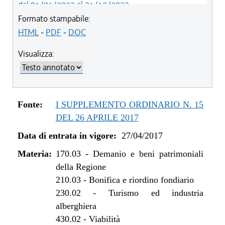
dal 01/01/2023 al 31/12/2023
dal 09/08/2022 al 31/12/2022
Formato stampabile:
dal 20/05/2021 al 31/12/2021
HTML
-
PDF
-
DOC
dal 21/05/2020 al 19/05/2021
Visualizza:
dal 01/01/2020 al 20/05/2020
dal 10/08/2019 al 31/12/2019
dal 16/08/2018 al 09/08/2019
dal 07/06/2018 al 15/08/2018
Fonte:
I SUPPLEMENTO ORDINARIO N. 15
dal 11/11/2017 al 06/06/2018
DEL 26 APRILE 2017
dal 10/08/2017 al 10/11/2017
Data di entrata in vigore:
27/04/2017
dal 27/04/2017 al 09/08/2017
Materia:
170.03
-
Demanio e beni patrimoniali
della Regione
210.03
-
Bonifica e riordino fondiario
230.02
-
Turismo ed industria
alberghiera
430.02
-
Viabilità