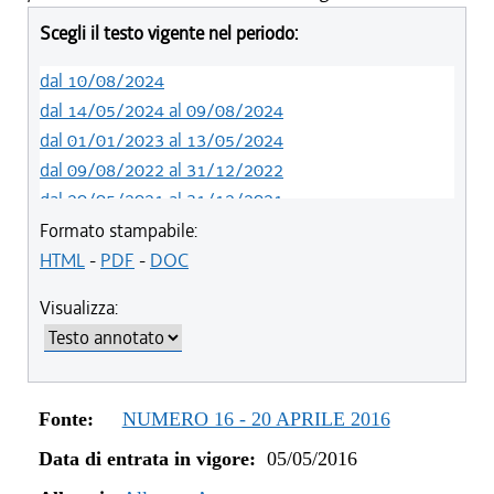
Scegli il testo vigente nel periodo:
dal 10/08/2024
dal 14/05/2024 al 09/08/2024
dal 01/01/2023 al 13/05/2024
dal 09/08/2022 al 31/12/2022
dal 20/05/2021 al 31/12/2021
dal 02/07/2020 al 19/05/2021
Formato stampabile:
dal 01/01/2020 al 01/07/2020
HTML
-
PDF
-
DOC
dal 01/10/2019 al 31/12/2019
Visualizza:
dal 01/05/2019 al 30/09/2019
dal 29/03/2018 al 30/04/2019
dal 15/02/2018 al 28/03/2018
dal 05/01/2018 al 14/02/2018
Fonte:
NUMERO 16 - 20 APRILE 2016
dal 26/10/2017 al 04/01/2018
Data di entrata in vigore:
05/05/2016
dal 15/06/2017 al 25/10/2017