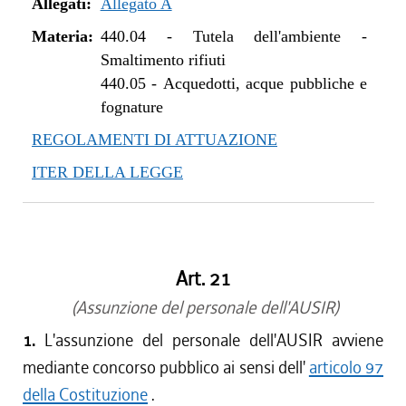
dal 30/03/2017 al 14/06/2017
Allegati:
Allegato A
dal 09/01/2017 al 29/03/2017
Materia:
440.04
-
Tutela dell'ambiente -
dal 05/05/2016 al 08/01/2017
Smaltimento rifiuti
440.05
-
Acquedotti, acque pubbliche e
fognature
REGOLAMENTI DI ATTUAZIONE
ITER DELLA LEGGE
Art. 21
(Assunzione del personale dell'AUSIR)
1.
L'assunzione del personale dell'AUSIR avviene
mediante concorso pubblico ai sensi dell'
articolo 97
della Costituzione
.