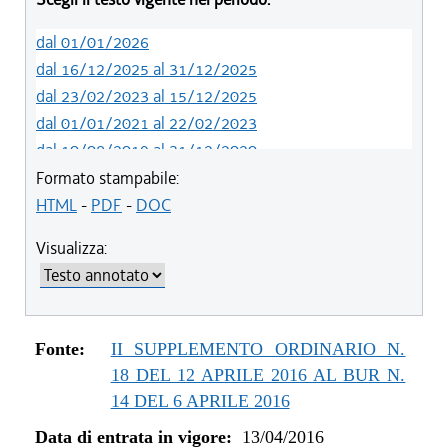
dal 01/01/2026
dal 16/12/2025 al 31/12/2025
dal 23/02/2023 al 15/12/2025
dal 01/01/2021 al 22/02/2023
dal 10/08/2019 al 31/12/2020
dal 11/07/2019 al 09/08/2019
Formato stampabile:
dal 01/01/2018 al 10/07/2019
HTML
-
PDF
-
DOC
dal 27/07/2017 al 31/12/2017
Visualizza:
dal 18/05/2017 al 26/07/2017
dal 09/02/2017 al 17/05/2017
dal 09/01/2017 al 08/02/2017
dal 15/12/2016 al 08/01/2017
Fonte:
II SUPPLEMENTO ORDINARIO N.
dal 13/08/2016 al 14/12/2016
18 DEL 12 APRILE 2016 AL BUR N.
dal 13/04/2016 al 12/08/2016
14 DEL 6 APRILE 2016
Data di entrata in vigore:
13/04/2016