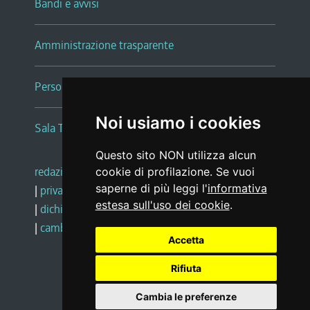
Bandi e avvisi
Amministrazione trasparente
Persone e Uffici
Noi usiamo i cookies
Sala Tiziano Tessitori
Questo sito NON utilizza alcun
redazione web
|
note legali
|
glossario
cookie di profilazione. Se vuoi
saperne di più leggi l'
informativa
|
privacy
|
social media policy
estesa sull'uso dei cookie
.
|
dichiarazione di accessibilità
|
feedback
|
cambio preferenze cookie
Accetta
Rifiuta
Realizzato da
Cambia le preferenze