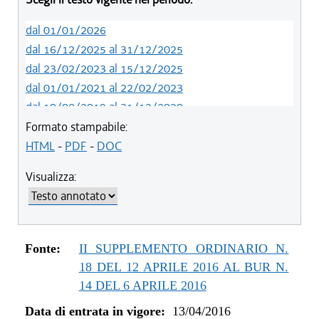
dal 01/01/2026
dal 16/12/2025 al 31/12/2025
dal 23/02/2023 al 15/12/2025
dal 01/01/2021 al 22/02/2023
dal 10/08/2019 al 31/12/2020
dal 11/07/2019 al 09/08/2019
Formato stampabile:
dal 01/01/2018 al 10/07/2019
HTML
-
PDF
-
DOC
dal 27/07/2017 al 31/12/2017
Visualizza:
dal 18/05/2017 al 26/07/2017
dal 09/02/2017 al 17/05/2017
dal 09/01/2017 al 08/02/2017
dal 15/12/2016 al 08/01/2017
Fonte:
II SUPPLEMENTO ORDINARIO N.
dal 13/08/2016 al 14/12/2016
18 DEL 12 APRILE 2016 AL BUR N.
dal 13/04/2016 al 12/08/2016
14 DEL 6 APRILE 2016
Data di entrata in vigore:
13/04/2016