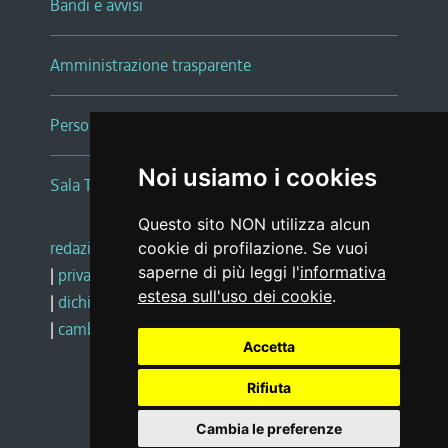
Bandi e avvisi
Amministrazione trasparente
Persone e Uffici
Noi usiamo i cookies
Sala Tiziano Tessitori
Questo sito NON utilizza alcun
redazione web
|
note legali
|
glossario
cookie di profilazione. Se vuoi
saperne di più leggi l'
informativa
|
privacy
|
social media policy
estesa sull'uso dei cookie
.
|
dichiarazione di accessibilità
|
feedback
|
cambio preferenze cookie
Accetta
Rifiuta
Realizzato da
Cambia le preferenze