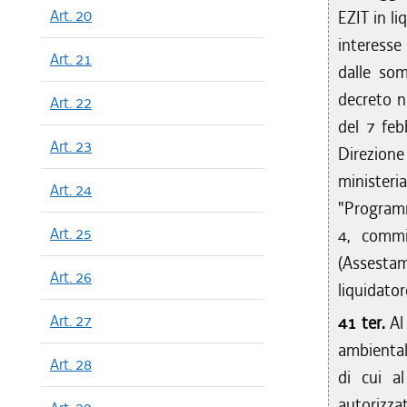
Art. 20
EZIT in li
interesse
Art. 21
dalle so
decreto n
Art. 22
del 7 feb
Art. 23
Direzion
ministe
Art. 24
"Programma
Art. 25
4, comm
(Assestam
Art. 26
liquidator
Art. 27
41 ter.
Al
ambiental
Art. 28
di cui a
autorizza