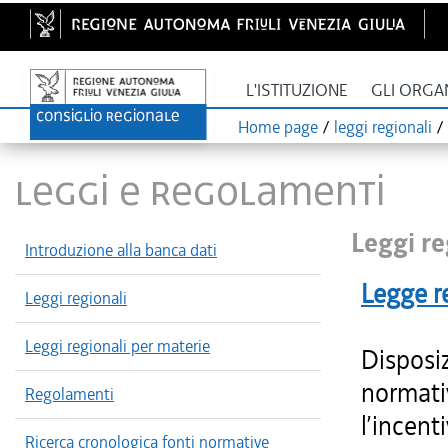
L'ISTITUZIONE
GLI ORGA
Home page
/
leggi regionali
/
LEGGI E REGOLAMENTI
Leggi re
Introduzione alla banca dati
Legge r
Leggi regionali
Leggi regionali per materie
Disposiz
normativ
Regolamenti
l’incent
Ricerca cronologica fonti normative