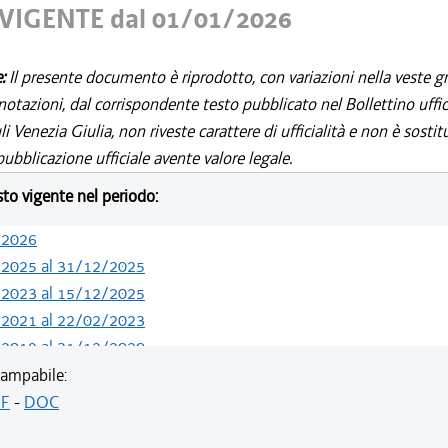
VIGENTE dal 01/01/2026
e:
Il presente documento è riprodotto, con variazioni nella veste gr
notazioni, dal corrispondente testo pubblicato nel Bollettino uffic
i Venezia Giulia, non riveste carattere di ufficialità e non è sostit
ubblicazione ufficiale avente valore legale.
esto vigente nel periodo:
/2026
/2025 al 31/12/2025
/2023 al 15/12/2025
/2021 al 22/02/2023
/2019 al 31/12/2020
/2019 al 09/08/2019
ampabile:
/2018 al 10/07/2019
F
-
DOC
/2017 al 31/12/2017