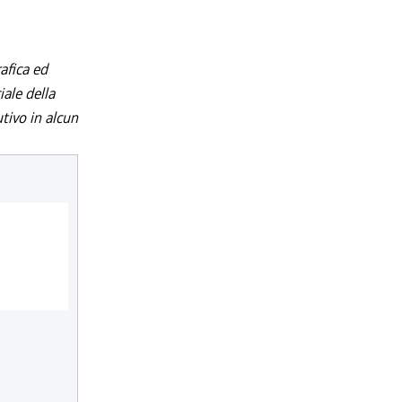
afica ed
iale della
utivo in alcun