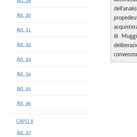
Art. 29
dell'anal
Art. 30
propedeu
acquister
Art. 31
di Muggi
Art. 32
delibera
convenzio
Art. 33
Art. 34
Art. 35
Art. 36
CAPO II
Art. 37