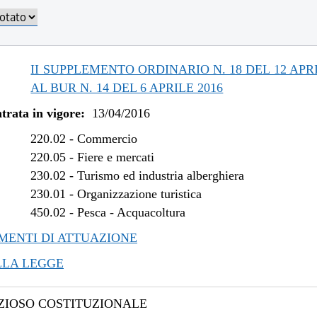
/2017 al 26/07/2017
/2017 al 17/05/2017
/2017 al 08/02/2017
/2016 al 08/01/2017
II SUPPLEMENTO ORDINARIO N. 18 DEL 12 APRI
/2016 al 14/12/2016
AL BUR N. 14 DEL 6 APRILE 2016
/2016 al 12/08/2016
trata in vigore:
13/04/2016
220.02
-
Commercio
220.05
-
Fiere e mercati
230.02
-
Turismo ed industria alberghiera
230.01
-
Organizzazione turistica
450.02
-
Pesca - Acquacoltura
ENTI DI ATTUAZIONE
LLA LEGGE
IOSO COSTITUZIONALE