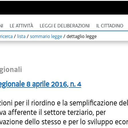
NI
LE ATTIVITÀ
LEGGI E DELIBERAZIONI
IL CITTADINO
ricerca
/
lista
/
sommario legge
/
dettaglio legge
gionali
egionale
8 aprile 2016
, n.
4
ioni per il riordino e la semplificazione del
a afferente il settore terziario, per
ivazione dello stesso e per lo sviluppo ec