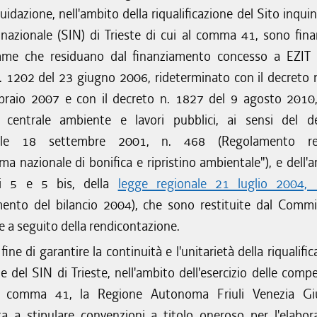
quidazione, nell'ambito della riqualificazione del Sito inqui
 nazionale (SIN) di Trieste di cui al comma 41, sono fina
mme che residuano dal finanziamento concesso a EZIT 
. 1202 del 23 giugno 2006, rideterminato con il decreto 
braio 2007 e con il decreto n. 1827 del 9 agosto 2010,
e centrale ambiente e lavori pubblici, ai sensi del d
riale 18 settembre 2001, n. 468 (Regolamento re
 nazionale di bonifica e ripristino ambientale"), e dell'ar
i 5 e 5 bis, della
legge regionale 21 luglio 2004,
ento del bilancio 2004), che sono restituite dal Commi
e a seguito della rendicontazione.
 fine di garantire la continuità e l'unitarietà della riqualifi
e del SIN di Trieste, nell'ambito dell'esercizio delle comp
l comma 41, la Regione Autonoma Friuli Venezia Giu
ta a stipulare convenzioni a titolo oneroso per l'elabor