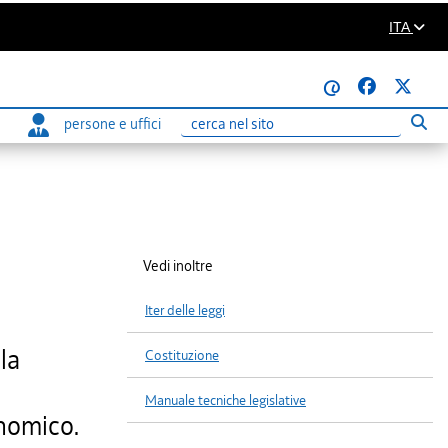
ITA
@
persone e uffici
Eseg
Ricerca
Vedi inoltre
Iter delle leggi
la
Costituzione
Manuale tecniche legislative
onomico.