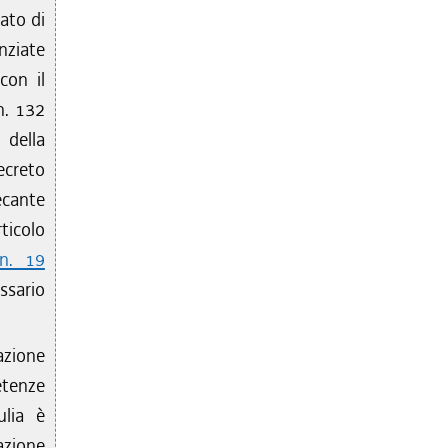
nato di
nziate
con il
n. 132
 della
ecreto
cante
ticolo
 n. 19
ssario
cazione
etenze
lia è
azione