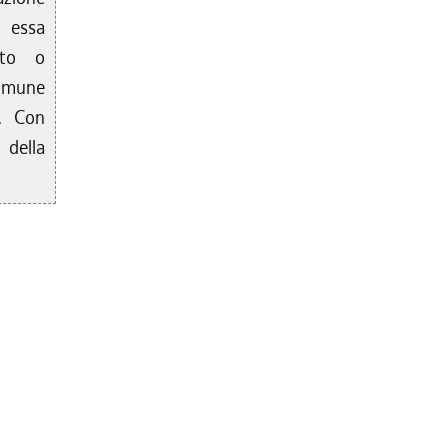
a essa
ato o
Comune
o. Con
 della