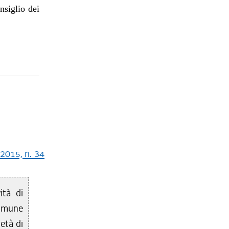
nsiglio dei
 2015, n. 34
ità di
Comune
età di