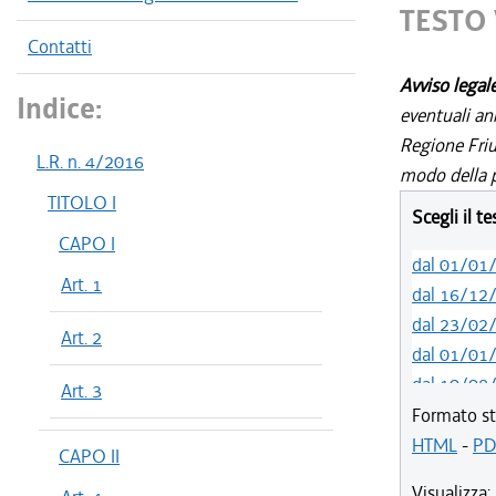
TESTO 
Contatti
Avviso legal
Indice:
eventuali an
Regione Friul
L.R. n. 4/2016
modo della p
TITOLO I
Scegli il t
CAPO I
dal 01/01
Art. 1
dal 16/12
dal 23/02
Art. 2
dal 01/01
dal 10/08
Art. 3
dal 11/07
Formato st
dal 01/01
HTML
-
PD
CAPO II
dal 27/07
Visualizza: