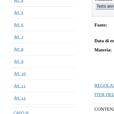
Art. 4
dal 18/05
dal 09/02
Art. 5
dal 09/01
dal 15/12
Art. 6
Fonte:
dal 13/08
dal 13/04
Art. 7
Data di en
Art. 8
Materia:
Art. 9
Art. 10
Art. 11
REGOLAM
ITER DE
Art. 12
CONTENZ
CAPO III