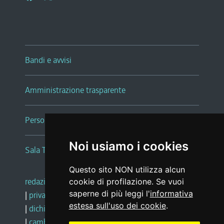
Bandi e avvisi
Amministrazione trasparente
Persone e Uffici
Noi usiamo i cookies
Sala Tiziano Tessitori
Questo sito NON utilizza alcun
redazione web
|
note legali
|
glossario
cookie di profilazione. Se vuoi
saperne di più leggi l'
informativa
|
privacy
|
social media policy
estesa sull'uso dei cookie
.
|
dichiarazione di accessibilità
|
feedback
|
cambio preferenze cookie