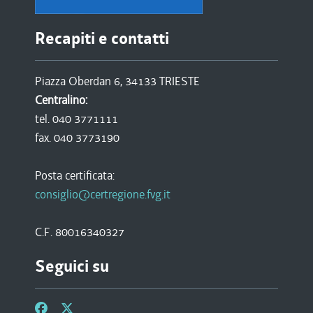
Recapiti e contatti
Piazza Oberdan 6, 34133 TRIESTE
Centralino:
tel. 040 3771111
fax. 040 3773190
Posta certificata:
consiglio@certregione.fvg.it
C.F. 80016340327
Seguici su