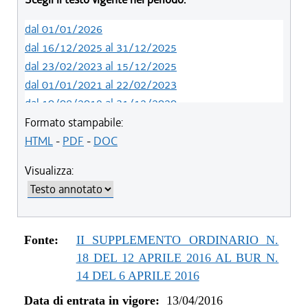
dal 01/01/2026
dal 16/12/2025 al 31/12/2025
dal 23/02/2023 al 15/12/2025
dal 01/01/2021 al 22/02/2023
dal 10/08/2019 al 31/12/2020
dal 11/07/2019 al 09/08/2019
Formato stampabile:
dal 01/01/2018 al 10/07/2019
HTML
-
PDF
-
DOC
dal 27/07/2017 al 31/12/2017
Visualizza:
dal 18/05/2017 al 26/07/2017
dal 09/02/2017 al 17/05/2017
dal 09/01/2017 al 08/02/2017
dal 15/12/2016 al 08/01/2017
Fonte:
II SUPPLEMENTO ORDINARIO N.
dal 13/08/2016 al 14/12/2016
18 DEL 12 APRILE 2016 AL BUR N.
dal 13/04/2016 al 12/08/2016
14 DEL 6 APRILE 2016
Data di entrata in vigore:
13/04/2016