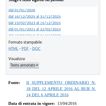
dal 01/01/2026
dal 16/12/2025 al 31/12/2025
dal 23/02/2023 al 15/12/2025
dal 01/01/2021 al 22/02/2023
dal 10/08/2019 al 31/12/2020
dal 11/07/2019 al 09/08/2019
Formato stampabile:
dal 01/01/2018 al 10/07/2019
HTML
-
PDF
-
DOC
dal 27/07/2017 al 31/12/2017
Visualizza:
dal 18/05/2017 al 26/07/2017
dal 09/02/2017 al 17/05/2017
dal 09/01/2017 al 08/02/2017
dal 15/12/2016 al 08/01/2017
Fonte:
II SUPPLEMENTO ORDINARIO N.
dal 13/08/2016 al 14/12/2016
18 DEL 12 APRILE 2016 AL BUR N.
dal 13/04/2016 al 12/08/2016
14 DEL 6 APRILE 2016
Data di entrata in vigore:
13/04/2016