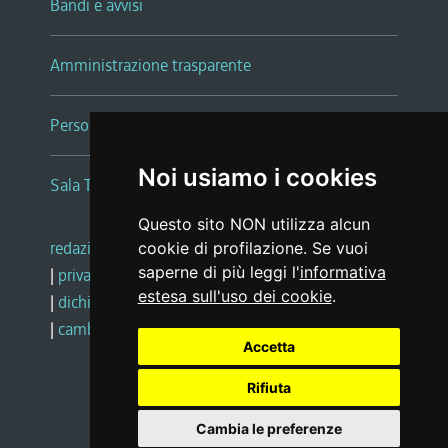
Bandi e avvisi
Amministrazione trasparente
Persone e Uffici
Noi usiamo i cookies
Sala Tiziano Tessitori
Questo sito NON utilizza alcun
redazione web
|
note legali
|
glossario
cookie di profilazione. Se vuoi
saperne di più leggi l'
informativa
|
privacy
|
social media policy
estesa sull'uso dei cookie
.
|
dichiarazione di accessibilità
|
feedback
|
cambio preferenze cookie
Accetta
Rifiuta
Realizzato da
Cambia le preferenze