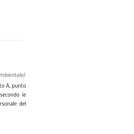
ambientale)
ato A, punto
 secondo le
ersonale del