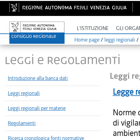
L'ISTITUZIONE
GLI ORGA
Home page
/
leggi regionali
/
LEGGI E REGOLAMENTI
Leggi re
Introduzione alla banca dati
Legge r
Leggi regionali
Leggi regionali per materie
Norme di
di vigil
Regolamenti
ambiente
Ricerca cronologica fonti normative