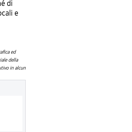
hé di
cali e
afica ed
iale della
utivo in alcun