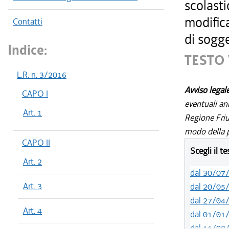
scolasti
modifica
Contatti
di sogg
Indice:
TESTO 
L.R. n. 3/2016
Avviso legal
CAPO I
eventuali an
Art. 1
Regione Friul
modo della p
CAPO II
Scegli il t
Art. 2
dal 30/07
Art. 3
dal 20/05
dal 27/04
Art. 4
dal 01/01
dal 11/08