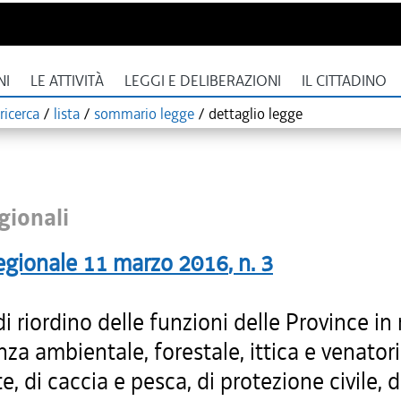
NI
LE ATTIVITÀ
LEGGI E DELIBERAZIONI
IL CITTADINO
ricerca
/
lista
/
sommario legge
/
dettaglio legge
gionali
egionale
11 marzo 2016
, n.
3
 riordino delle funzioni delle Province in
anza ambientale, forestale, ittica e venatori
, di caccia e pesca, di protezione civile, di