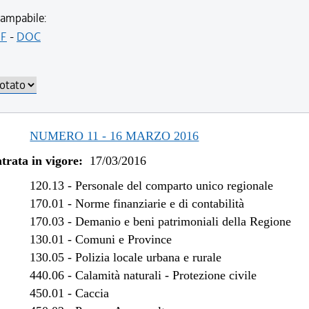
/2020 al 10/08/2020
ampabile:
/2019 al 30/06/2020
F
-
DOC
/2019 al 18/12/2019
/2018 al 31/12/2018
/2018 al 04/01/2018
/2017 al 31/12/2017
/2016 al 09/08/2017
NUMERO 11 - 16 MARZO 2016
/2016 al 29/06/2016
trata in vigore:
17/03/2016
120.13
-
Personale del comparto unico regionale
170.01
-
Norme finanziarie e di contabilità
170.03
-
Demanio e beni patrimoniali della Regione
130.01
-
Comuni e Province
130.05
-
Polizia locale urbana e rurale
440.06
-
Calamità naturali - Protezione civile
450.01
-
Caccia