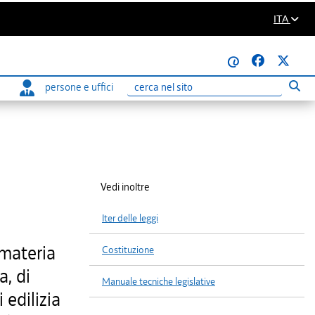
ITA
@
persone e uffici
Eseg
Ricerca
Vedi inoltre
Iter delle leggi
 materia
Costituzione
a, di
Manuale tecniche legislative
 edilizia