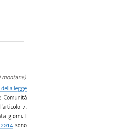
tà montane)
 della legge
le Comunità
'articolo 7,
a giorni. I
6/2014
sono