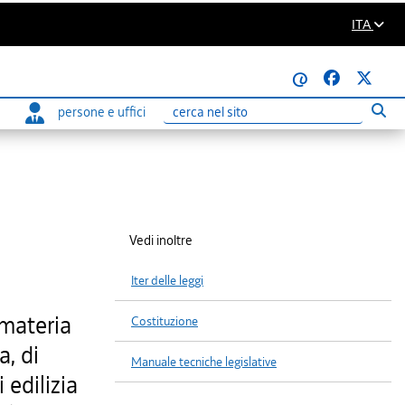
ITA
@
persone e uffici
Eseg
Ricerca
Vedi inoltre
Iter delle leggi
 materia
Costituzione
a, di
Manuale tecniche legislative
 edilizia