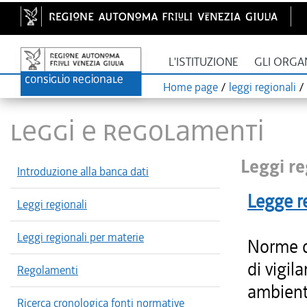
L'ISTITUZIONE
GLI ORGA
Home page
/
leggi regionali
/
LEGGI E REGOLAMENTI
Leggi re
Introduzione alla banca dati
Legge r
Leggi regionali
Leggi regionali per materie
Norme di
di vigil
Regolamenti
ambiente
Ricerca cronologica fonti normative