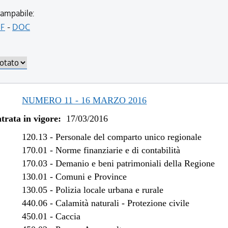
/2020 al 10/08/2020
ampabile:
/2019 al 30/06/2020
F
-
DOC
/2019 al 18/12/2019
/2018 al 31/12/2018
/2018 al 04/01/2018
/2017 al 31/12/2017
/2016 al 09/08/2017
NUMERO 11 - 16 MARZO 2016
/2016 al 29/06/2016
trata in vigore:
17/03/2016
120.13
-
Personale del comparto unico regionale
170.01
-
Norme finanziarie e di contabilità
170.03
-
Demanio e beni patrimoniali della Regione
130.01
-
Comuni e Province
130.05
-
Polizia locale urbana e rurale
440.06
-
Calamità naturali - Protezione civile
450.01
-
Caccia