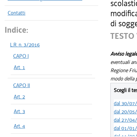
scolasti
modifica
Contatti
di sogg
Indice:
TESTO 
L.R. n. 3/2016
Avviso legal
CAPO I
eventuali an
Art. 1
Regione Friul
modo della p
CAPO II
Scegli il t
Art. 2
dal 30/07
Art. 3
dal 20/05
dal 27/04
Art. 4
dal 01/01
dal 11/08