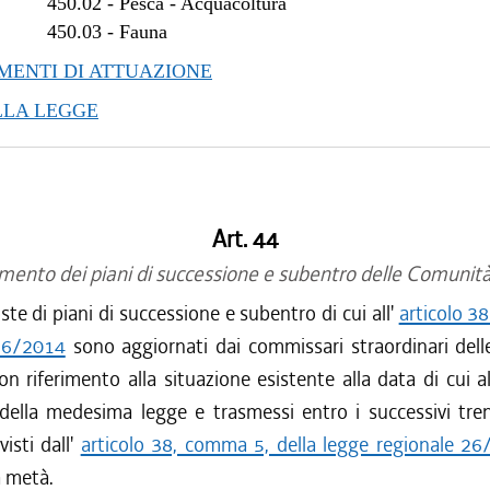
450.02
-
Pesca - Acquacoltura
450.03
-
Fauna
ENTI DI ATTUAZIONE
LLA LEGGE
Art. 44
ento dei piani di successione e subentro delle Comuni
te di piani di successione e subentro di cui all'
articolo 38
26/2014
sono aggiornati dai commissari straordinari del
 riferimento alla situazione esistente alla data di cui all
ella medesima legge e trasmessi entro i successivi trent
visti dall'
articolo 38, comma 5, della legge regionale 2
a metà.