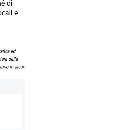
hé di
cali e
afica ed
iale della
utivo in alcun