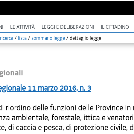
NI
LE ATTIVITÀ
LEGGI E DELIBERAZIONI
IL CITTADINO
ricerca
/
lista
/
sommario legge
/
dettaglio legge
gionali
egionale
11 marzo 2016
, n.
3
 riordino delle funzioni delle Province in
anza ambientale, forestale, ittica e venatori
, di caccia e pesca, di protezione civile, di