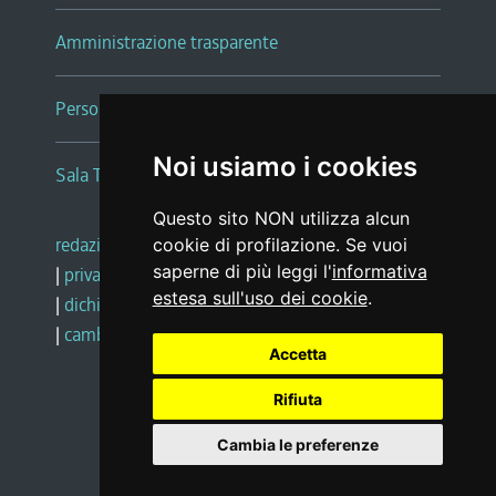
Amministrazione trasparente
Persone e Uffici
Noi usiamo i cookies
Sala Tiziano Tessitori
Questo sito NON utilizza alcun
redazione web
|
note legali
|
glossario
cookie di profilazione. Se vuoi
saperne di più leggi l'
informativa
|
privacy
|
social media policy
estesa sull'uso dei cookie
.
|
dichiarazione di accessibilità
|
feedback
|
cambio preferenze cookie
Accetta
Rifiuta
Realizzato da
Cambia le preferenze