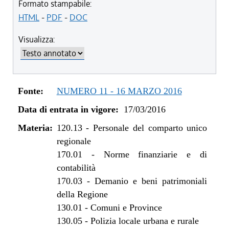
dal 01/07/2020 al 10/08/2020
Formato stampabile:
dal 19/12/2019 al 30/06/2020
HTML
-
PDF
-
DOC
dal 01/01/2019 al 18/12/2019
Visualizza:
dal 05/01/2018 al 31/12/2018
dal 01/01/2018 al 04/01/2018
dal 10/08/2017 al 31/12/2017
dal 30/06/2016 al 09/08/2017
Fonte:
NUMERO 11 - 16 MARZO 2016
dal 17/03/2016 al 29/06/2016
Data di entrata in vigore:
17/03/2016
Materia:
120.13
-
Personale del comparto unico
regionale
170.01
-
Norme finanziarie e di
contabilità
170.03
-
Demanio e beni patrimoniali
della Regione
130.01
-
Comuni e Province
130.05
-
Polizia locale urbana e rurale