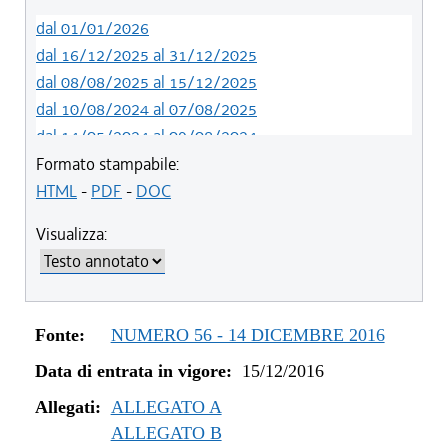
dal 01/01/2026
dal 16/12/2025 al 31/12/2025
dal 08/08/2025 al 15/12/2025
dal 10/08/2024 al 07/08/2025
dal 14/05/2024 al 09/08/2024
dal 01/01/2024 al 13/05/2024
Formato stampabile:
dal 31/10/2023 al 31/12/2023
HTML
-
PDF
-
DOC
dal 12/08/2023 al 30/10/2023
Visualizza:
dal 07/03/2023 al 11/08/2023
dal 01/01/2023 al 06/03/2023
dal 09/08/2022 al 31/12/2022
dal 01/01/2022 al 08/08/2022
Fonte:
NUMERO 56 - 14 DICEMBRE 2016
dal 10/12/2021 al 31/12/2021
Data di entrata in vigore:
15/12/2016
dal 06/11/2021 al 09/12/2021
dal 27/10/2021 al 05/11/2021
Allegati:
ALLEGATO A
dal 20/05/2021 al 26/10/2021
ALLEGATO B