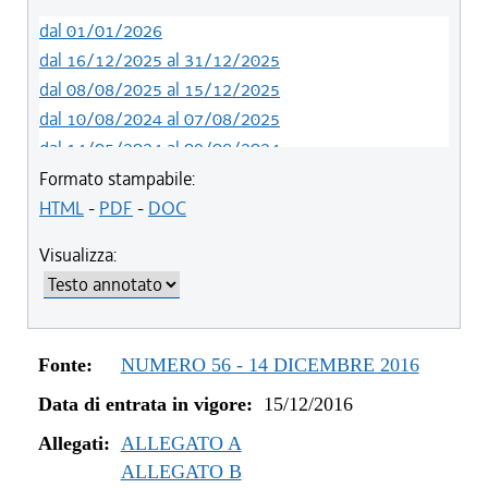
dal 01/01/2026
dal 16/12/2025 al 31/12/2025
dal 08/08/2025 al 15/12/2025
dal 10/08/2024 al 07/08/2025
dal 14/05/2024 al 09/08/2024
dal 01/01/2024 al 13/05/2024
Formato stampabile:
dal 31/10/2023 al 31/12/2023
HTML
-
PDF
-
DOC
dal 12/08/2023 al 30/10/2023
Visualizza:
dal 07/03/2023 al 11/08/2023
dal 01/01/2023 al 06/03/2023
dal 09/08/2022 al 31/12/2022
dal 01/01/2022 al 08/08/2022
Fonte:
NUMERO 56 - 14 DICEMBRE 2016
dal 10/12/2021 al 31/12/2021
Data di entrata in vigore:
15/12/2016
dal 06/11/2021 al 09/12/2021
dal 27/10/2021 al 05/11/2021
Allegati:
ALLEGATO A
dal 20/05/2021 al 26/10/2021
ALLEGATO B