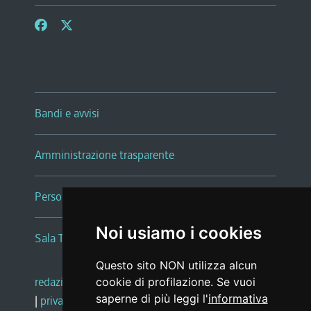
Bandi e avvisi
Amministrazione trasparente
Persone e Uffici
Noi usiamo i cookies
Sala Tiziano Tessitori
Questo sito NON utilizza alcun
redazione web
|
note legali
|
glossario
cookie di profilazione. Se vuoi
saperne di più leggi l'
informativa
|
privacy
|
social media policy