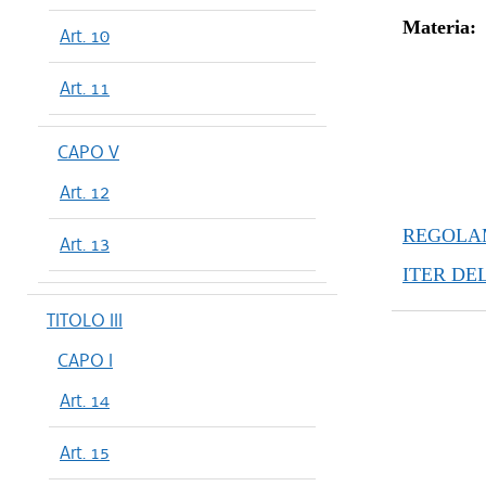
dal 05/01
Materia:
Art. 10
dal 11/11
dal 09/11
Art. 11
dal 10/08
dal 18/05
CAPO V
dal 15/04
Art. 12
dal 09/01
dal 15/12
REGOLAM
Art. 13
ITER DE
TITOLO III
CAPO I
Art. 14
Art. 15