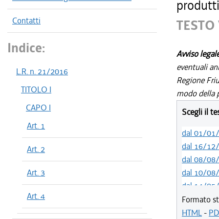
produtti
Contatti
TESTO 
Indice:
Avviso legal
eventuali an
L.R. n. 21/2016
Regione Friul
TITOLO I
modo della p
CAPO I
Scegli il t
Art. 1
dal 01/01
dal 16/12
Art. 2
dal 08/08
Art. 3
dal 10/08
dal 14/05
Art. 4
dal 01/01
Formato st
dal 31/10
HTML
-
PD