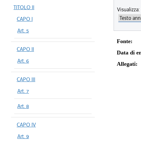
dal 12/08
TITOLO II
Visualizza:
dal 07/03
CAPO I
dal 01/01
dal 09/08
Art. 5
dal 01/01
Fonte:
dal 10/12
CAPO II
Data di en
dal 06/11
Art. 6
dal 27/10
Allegati:
dal 20/05
CAPO III
dal 01/01
dal 02/07
Art. 7
dal 11/07
Art. 8
dal 09/05
dal 01/05
dal 01/01
CAPO IV
dal 12/04
Art. 9
dal 29/03