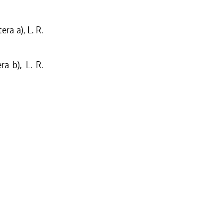
ra a), L. R.
a b), L. R.