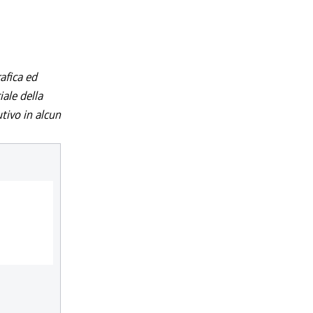
afica ed
iale della
utivo in alcun