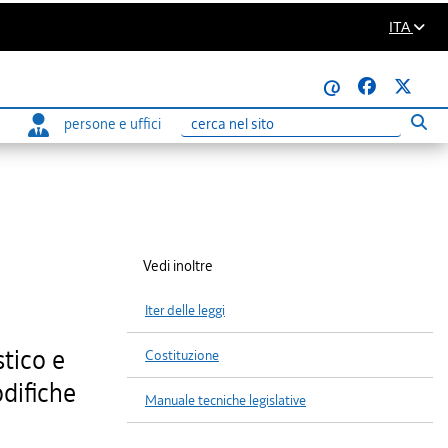
ITA
@
persone e uffici
Eseg
Ricerca
Vedi inoltre
Iter delle leggi
stico e
Costituzione
odifiche
Manuale tecniche legislative