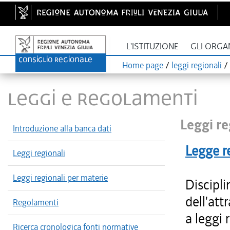
L'ISTITUZIONE
GLI ORGA
Home page
/
leggi regionali
/
LEGGI E REGOLAMENTI
Leggi re
Introduzione alla banca dati
Legge r
Leggi regionali
Leggi regionali per materie
Discipli
dell'att
Regolamenti
a leggi 
Ricerca cronologica fonti normative