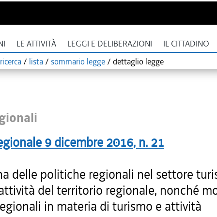
NI
LE ATTIVITÀ
LEGGI E DELIBERAZIONI
IL CITTADINO
ricerca
/
lista
/
sommario legge
/
dettaglio legge
gionali
egionale
9 dicembre 2016
, n.
21
na delle politiche regionali nel settore turi
rattività del territorio regionale, nonché m
regionali in materia di turismo e attività