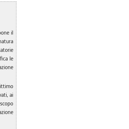
one il
natura
atorie
ica le
azione
ittimo
ati, ai
a scopo
azione