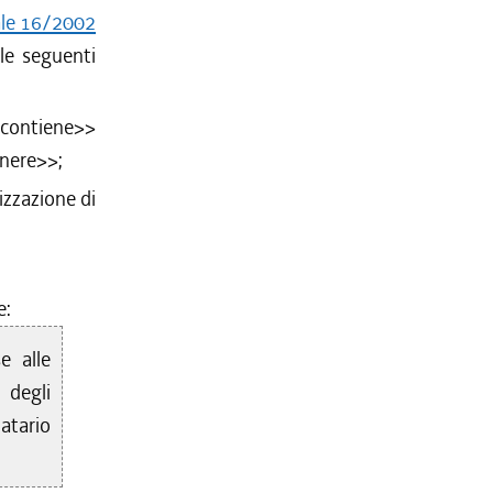
ale 16/2002
 le seguenti
 contiene
>>
enere
>>;
lizzazione di
e:
e alle
 degli
natario