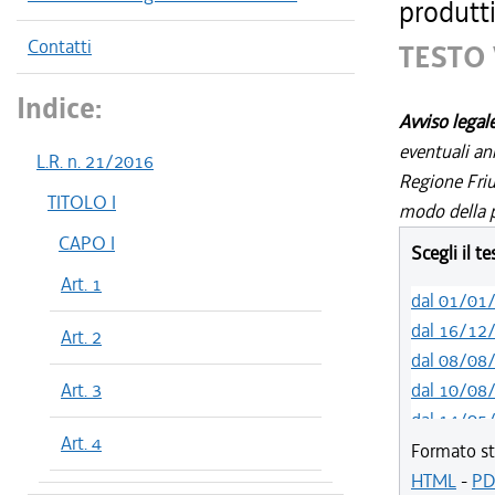
produtti
Contatti
TESTO 
Indice:
Avviso legal
eventuali an
L.R. n. 21/2016
Regione Friul
TITOLO I
modo della p
CAPO I
Scegli il t
Art. 1
dal 01/01
dal 16/12
Art. 2
dal 08/08
Art. 3
dal 10/08
dal 14/05
Art. 4
dal 01/01
Formato st
dal 31/10
HTML
-
PD