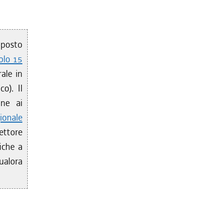
toposto
colo 15
ale in
o). Il
one ai
ionale
settore
fiche a
ualora