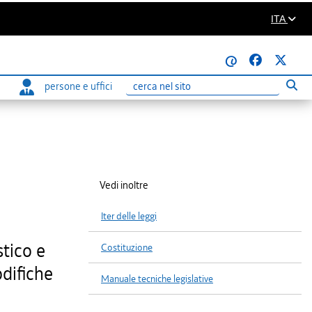
ITA
@
persone e uffici
Eseg
Ricerca
Vedi inoltre
Iter delle leggi
stico e
Costituzione
odifiche
Manuale tecniche legislative