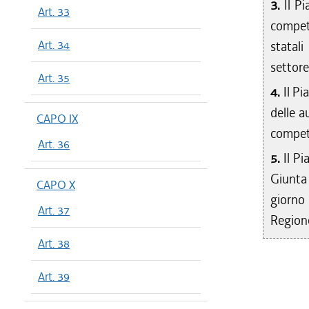
3.
Il P
Art. 33
compet
Art. 34
statali
settore
Art. 35
4.
Il P
delle a
CAPO IX
compet
Art. 36
5.
Il P
Giunta
CAPO X
giorno 
Art. 37
Regione
Art. 38
Art. 39