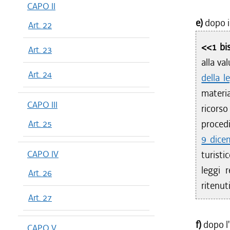
CAPO II
e)
dopo i
Art. 22
<<1 bi
Art. 23
alla va
Art. 24
della 
materia
CAPO III
ricors
procedi
Art. 25
9 dice
CAPO IV
turisti
leggi 
Art. 26
ritenut
Art. 27
f)
dopo l'
CAPO V