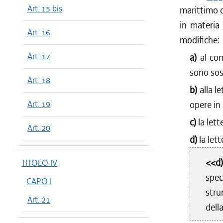
Art. 15 bis
marittimo c
in materia 
Art. 16
modifiche:
Art. 17
a)
al co
sono sos
Art. 18
b)
alla l
Art. 19
opere in
c)
la let
Art. 20
d)
la let
<<d
TITOLO IV
spec
CAPO I
stru
Art. 21
dell