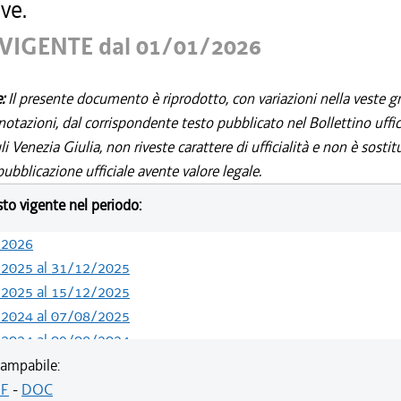
ve.
VIGENTE dal 01/01/2026
e:
Il presente documento è riprodotto, con variazioni nella veste gr
notazioni, dal corrispondente testo pubblicato nel Bollettino uffic
i Venezia Giulia, non riveste carattere di ufficialità e non è sostit
ubblicazione ufficiale avente valore legale.
esto vigente nel periodo:
/2026
/2025 al 31/12/2025
/2025 al 15/12/2025
/2024 al 07/08/2025
/2024 al 09/08/2024
/2024 al 13/05/2024
ampabile:
/2023 al 31/12/2023
F
-
DOC