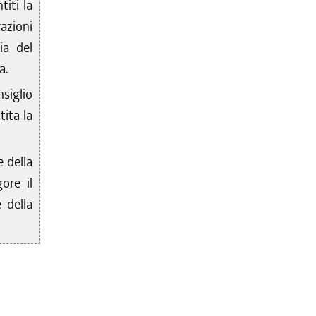
titi la
azioni
ia del
a.
nsiglio
tita la
e della
ore il
 della