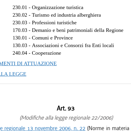
/2018 al 28/03/2018
230.01
-
Organizzazione turistica
/2017 al 04/01/2018
230.02
-
Turismo ed industria alberghiera
/2017 al 10/11/2017
230.03
-
Professioni turistiche
170.03
-
Demanio e beni patrimoniali della Regione
/2017 al 08/11/2017
130.01
-
Comuni e Province
/2017 al 09/08/2017
130.03
-
Associazioni e Consorzi fra Enti locali
/2017 al 17/05/2017
240.04
-
Cooperazione
/2017 al 14/04/2017
/2016 al 08/01/2017
ENTI DI ATTUAZIONE
LLA LEGGE
Art. 93
(Modifiche alla legge regionale 22/2006)
ge regionale 13 novembre 2006, n. 22
(Norme in materia