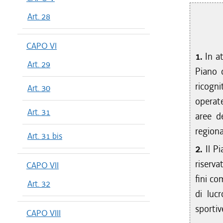
Art. 28
CAPO VI
1.
In a
Art. 29
Piano 
ricogn
Art. 30
operate
Art. 31
aree d
regiona
Art. 31 bis
2.
Il P
riserva
CAPO VII
fini co
Art. 32
di lucr
sportiv
CAPO VIII