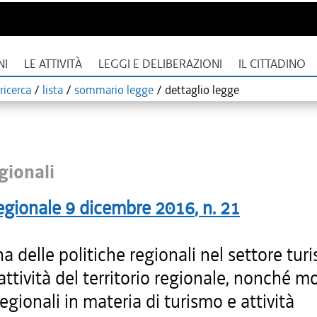
NI
LE ATTIVITÀ
LEGGI E DELIBERAZIONI
IL CITTADINO
ricerca
/
lista
/
sommario legge
/
dettaglio legge
gionali
egionale
9 dicembre 2016
, n.
21
na delle politiche regionali nel settore turi
rattività del territorio regionale, nonché m
regionali in materia di turismo e attività