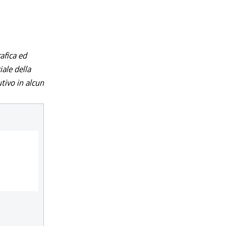
afica ed
iale della
utivo in alcun