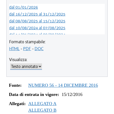
dal 01/01/2026
dal 16/12/2025 al 31/12/2025
dal 08/08/2025 al 15/12/2025
dal 10/08/2024 al 07/08/2025
dal 14/05/2024 al 09/08/2024
dal 01/01/2024 al 13/05/2024
Formato stampabile:
dal 31/10/2023 al 31/12/2023
HTML
-
PDF
-
DOC
dal 12/08/2023 al 30/10/2023
Visualizza:
dal 07/03/2023 al 11/08/2023
dal 01/01/2023 al 06/03/2023
dal 09/08/2022 al 31/12/2022
dal 01/01/2022 al 08/08/2022
Fonte:
NUMERO 56 - 14 DICEMBRE 2016
dal 10/12/2021 al 31/12/2021
Data di entrata in vigore:
15/12/2016
dal 06/11/2021 al 09/12/2021
dal 27/10/2021 al 05/11/2021
Allegati:
ALLEGATO A
dal 20/05/2021 al 26/10/2021
ALLEGATO B