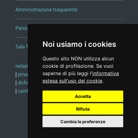
Amministrazione trasparente
Persone e Uffici
Noi usiamo i cookies
Sala Tiziano Tessitori
Questo sito NON utilizza alcun
redazione web
|
note legali
|
glossario
cookie di profilazione. Se vuoi
saperne di più leggi l'
informativa
|
privacy
|
social media policy
estesa sull'uso dei cookie
.
|
dichiarazione di accessibilità
|
feedback
|
cambio preferenze cookie
Accetta
Rifiuta
Realizzato da
Cambia le preferenze