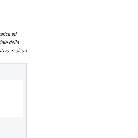
afica ed
iale della
utivo in alcun