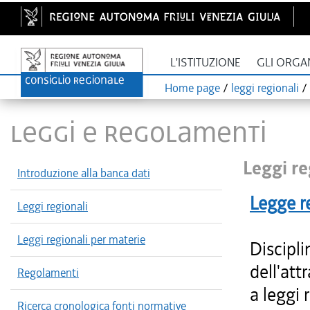
L'ISTITUZIONE
GLI ORGA
Home page
/
leggi regionali
/
LEGGI E REGOLAMENTI
Leggi re
Introduzione alla banca dati
Legge r
Leggi regionali
Leggi regionali per materie
Discipli
dell'att
Regolamenti
a leggi 
Ricerca cronologica fonti normative