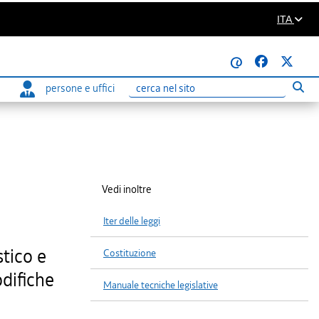
ITA
@
persone e uffici
Eseg
Ricerca
Vedi inoltre
Iter delle leggi
stico e
Costituzione
odifiche
Manuale tecniche legislative