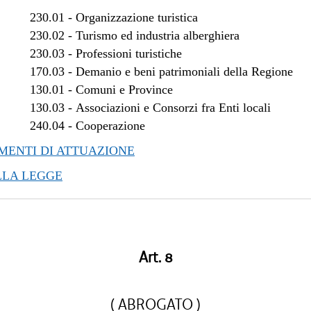
/2018 al 28/03/2018
230.01
-
Organizzazione turistica
/2017 al 04/01/2018
230.02
-
Turismo ed industria alberghiera
/2017 al 10/11/2017
230.03
-
Professioni turistiche
170.03
-
Demanio e beni patrimoniali della Regione
/2017 al 08/11/2017
130.01
-
Comuni e Province
/2017 al 09/08/2017
130.03
-
Associazioni e Consorzi fra Enti locali
/2017 al 17/05/2017
240.04
-
Cooperazione
/2017 al 14/04/2017
/2016 al 08/01/2017
ENTI DI ATTUAZIONE
LLA LEGGE
Art. 8
( ABROGATO )