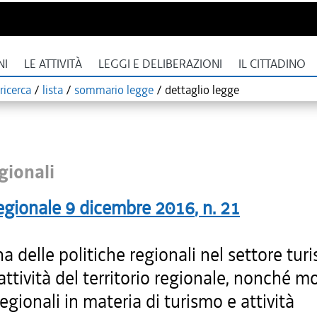
NI
LE ATTIVITÀ
LEGGI E DELIBERAZIONI
IL CITTADINO
ricerca
/
lista
/
sommario legge
/
dettaglio legge
gionali
egionale
9 dicembre 2016
, n.
21
na delle politiche regionali nel settore turi
rattività del territorio regionale, nonché m
regionali in materia di turismo e attività