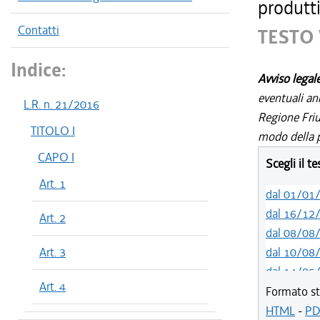
produtti
Contatti
TESTO 
Indice:
Avviso legal
eventuali an
L.R. n. 21/2016
Regione Friul
TITOLO I
modo della p
CAPO I
Scegli il t
Art. 1
dal 01/01
dal 16/12
Art. 2
dal 08/08
Art. 3
dal 10/08
dal 14/05
Art. 4
dal 01/01
Formato st
dal 31/10
HTML
-
PD