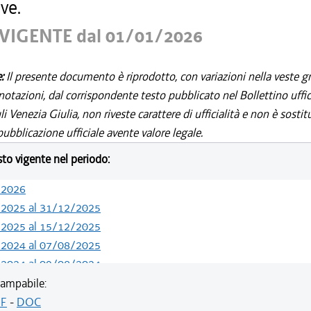
ve.
VIGENTE dal 01/01/2026
e:
Il presente documento è riprodotto, con variazioni nella veste gr
notazioni, dal corrispondente testo pubblicato nel Bollettino uffic
i Venezia Giulia, non riveste carattere di ufficialità e non è sostit
ubblicazione ufficiale avente valore legale.
esto vigente nel periodo:
/2026
/2025 al 31/12/2025
/2025 al 15/12/2025
/2024 al 07/08/2025
/2024 al 09/08/2024
/2024 al 13/05/2024
ampabile:
/2023 al 31/12/2023
F
-
DOC