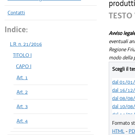
produtti
Contatti
TESTO 
Indice:
Avviso legal
eventuali an
L.R. n. 21/2016
Regione Friul
TITOLO I
modo della p
CAPO I
Scegli il t
Art. 1
dal 01/01
dal 16/12
Art. 2
dal 08/08
Art. 3
dal 10/08
dal 14/05
Art. 4
dal 01/01
Formato st
dal 31/10
HTML
-
PD