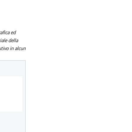
afica ed
iale della
utivo in alcun