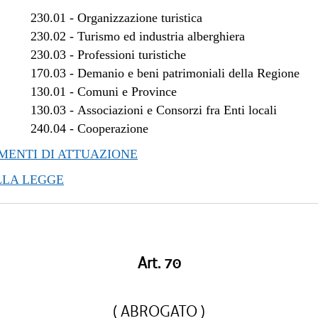
/2018 al 28/03/2018
230.01
-
Organizzazione turistica
/2017 al 04/01/2018
230.02
-
Turismo ed industria alberghiera
/2017 al 10/11/2017
230.03
-
Professioni turistiche
170.03
-
Demanio e beni patrimoniali della Regione
/2017 al 08/11/2017
130.01
-
Comuni e Province
/2017 al 09/08/2017
130.03
-
Associazioni e Consorzi fra Enti locali
/2017 al 17/05/2017
240.04
-
Cooperazione
/2017 al 14/04/2017
/2016 al 08/01/2017
ENTI DI ATTUAZIONE
LLA LEGGE
Art. 70
( ABROGATO )