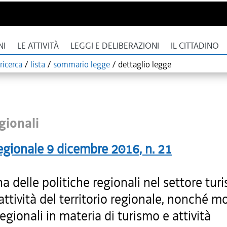
NI
LE ATTIVITÀ
LEGGI E DELIBERAZIONI
IL CITTADINO
ricerca
/
lista
/
sommario legge
/
dettaglio legge
gionali
egionale
9 dicembre 2016
, n.
21
na delle politiche regionali nel settore turi
rattività del territorio regionale, nonché m
regionali in materia di turismo e attività