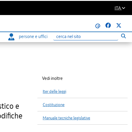
ITA
@
persone e uffici
Eseg
Ricerca
Vedi inoltre
Iter delle leggi
stico e
Costituzione
odifiche
Manuale tecniche legislative