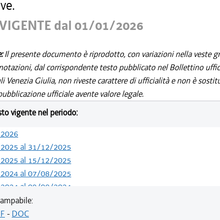
ve.
VIGENTE dal 01/01/2026
e:
Il presente documento è riprodotto, con variazioni nella veste gr
notazioni, dal corrispondente testo pubblicato nel Bollettino uffic
i Venezia Giulia, non riveste carattere di ufficialità e non è sostit
ubblicazione ufficiale avente valore legale.
esto vigente nel periodo:
/2026
/2025 al 31/12/2025
/2025 al 15/12/2025
/2024 al 07/08/2025
/2024 al 09/08/2024
/2024 al 13/05/2024
ampabile:
/2023 al 31/12/2023
F
-
DOC