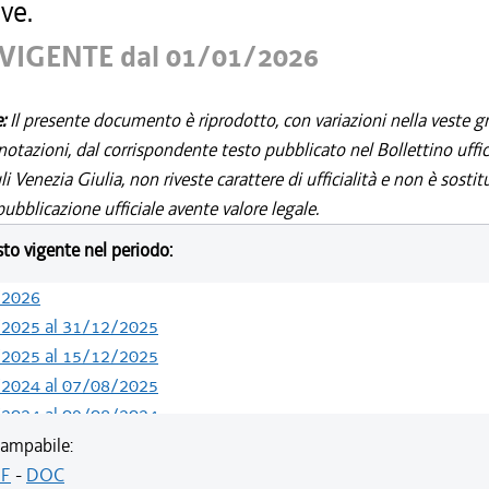
ve.
VIGENTE dal 01/01/2026
e:
Il presente documento è riprodotto, con variazioni nella veste gr
notazioni, dal corrispondente testo pubblicato nel Bollettino uffic
i Venezia Giulia, non riveste carattere di ufficialità e non è sostit
ubblicazione ufficiale avente valore legale.
esto vigente nel periodo:
/2026
/2025 al 31/12/2025
/2025 al 15/12/2025
/2024 al 07/08/2025
/2024 al 09/08/2024
/2024 al 13/05/2024
ampabile:
/2023 al 31/12/2023
F
-
DOC