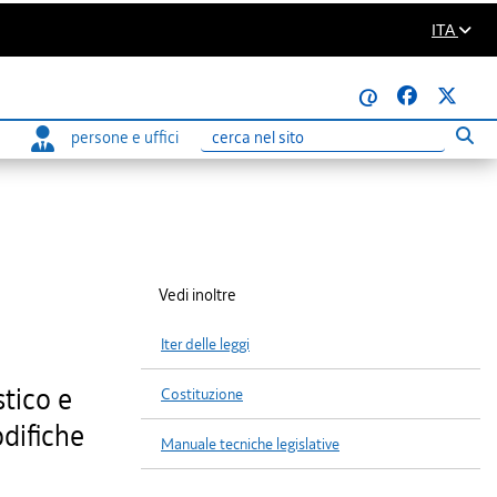
ITA
@
persone e uffici
Eseg
Ricerca
Vedi inoltre
Iter delle leggi
stico e
Costituzione
odifiche
Manuale tecniche legislative