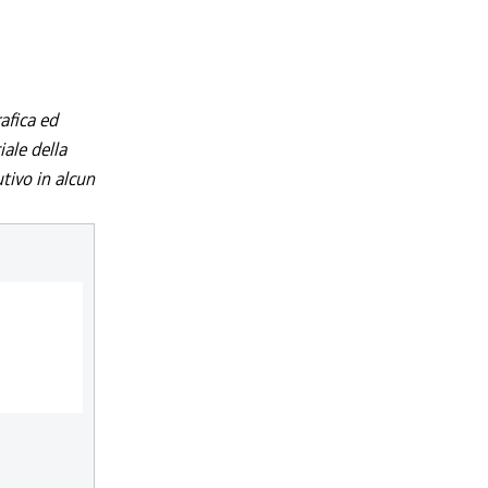
afica ed
iale della
utivo in alcun