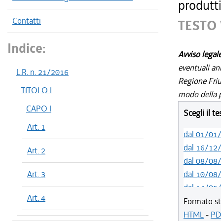
produtti
Contatti
TESTO 
Indice:
Avviso legal
eventuali an
L.R. n. 21/2016
Regione Friul
TITOLO I
modo della p
CAPO I
Scegli il t
Art. 1
dal 01/01
dal 16/12
Art. 2
dal 08/08
Art. 3
dal 10/08
dal 14/05
Art. 4
dal 01/01
Formato st
dal 31/10
HTML
-
PD