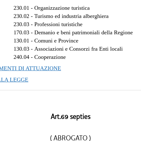
/2018 al 28/03/2018
230.01
-
Organizzazione turistica
/2017 al 04/01/2018
230.02
-
Turismo ed industria alberghiera
/2017 al 10/11/2017
230.03
-
Professioni turistiche
170.03
-
Demanio e beni patrimoniali della Regione
/2017 al 08/11/2017
130.01
-
Comuni e Province
/2017 al 09/08/2017
130.03
-
Associazioni e Consorzi fra Enti locali
/2017 al 17/05/2017
240.04
-
Cooperazione
/2017 al 14/04/2017
/2016 al 08/01/2017
ENTI DI ATTUAZIONE
LLA LEGGE
Art.69 septies
( ABROGATO )