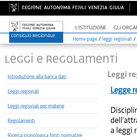
L'ISTITUZIONE
GLI ORGA
Home page
/
leggi regionali
/
LEGGI E REGOLAMENTI
Leggi re
Introduzione alla banca dati
Legge r
Leggi regionali
Leggi regionali per materie
Discipli
dell'att
Regolamenti
a leggi 
Ricerca cronologica fonti normative