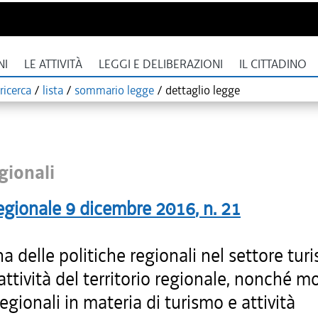
NI
LE ATTIVITÀ
LEGGI E DELIBERAZIONI
IL CITTADINO
ricerca
/
lista
/
sommario legge
/
dettaglio legge
gionali
egionale
9 dicembre 2016
, n.
21
na delle politiche regionali nel settore turi
rattività del territorio regionale, nonché m
regionali in materia di turismo e attività