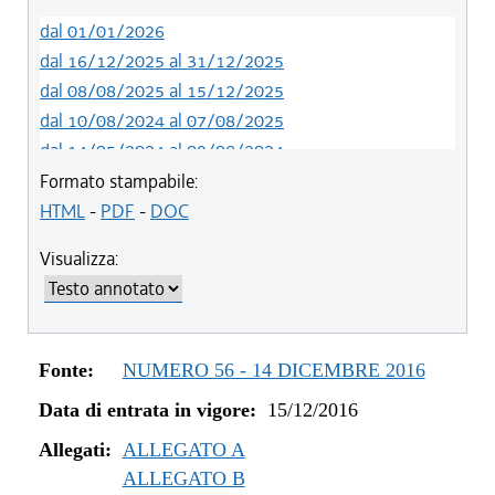
dal 01/01/2026
dal 16/12/2025 al 31/12/2025
dal 08/08/2025 al 15/12/2025
dal 10/08/2024 al 07/08/2025
dal 14/05/2024 al 09/08/2024
dal 01/01/2024 al 13/05/2024
Formato stampabile:
dal 31/10/2023 al 31/12/2023
HTML
-
PDF
-
DOC
dal 12/08/2023 al 30/10/2023
Visualizza:
dal 07/03/2023 al 11/08/2023
dal 01/01/2023 al 06/03/2023
dal 09/08/2022 al 31/12/2022
dal 01/01/2022 al 08/08/2022
Fonte:
NUMERO 56 - 14 DICEMBRE 2016
dal 10/12/2021 al 31/12/2021
Data di entrata in vigore:
15/12/2016
dal 06/11/2021 al 09/12/2021
dal 27/10/2021 al 05/11/2021
Allegati:
ALLEGATO A
dal 20/05/2021 al 26/10/2021
ALLEGATO B