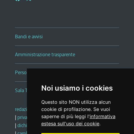
Bandi e avvisi
Amministrazione trasparente
Persone e Uffici
Noi usiamo i cookies
Sala Tiziano Tessitori
Questo sito NON utilizza alcun
redazione web
|
note legali
|
glossario
cookie di profilazione. Se vuoi
saperne di più leggi l'
informativa
|
privacy
|
social media policy
estesa sull'uso dei cookie
.
|
dichiarazione di accessibilità
|
feedback
|
cambio preferenze cookie