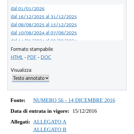
dal 01/01/2026
dal 16/12/2025 al 31/12/2025
dal 08/08/2025 al 15/12/2025
dal 10/08/2024 al 07/08/2025
dal 14/05/2024 al 09/08/2024
dal 01/01/2024 al 13/05/2024
Formato stampabile:
dal 31/10/2023 al 31/12/2023
HTML
-
PDF
-
DOC
dal 12/08/2023 al 30/10/2023
Visualizza:
dal 07/03/2023 al 11/08/2023
dal 01/01/2023 al 06/03/2023
dal 09/08/2022 al 31/12/2022
dal 01/01/2022 al 08/08/2022
Fonte:
NUMERO 56 - 14 DICEMBRE 2016
dal 10/12/2021 al 31/12/2021
Data di entrata in vigore:
15/12/2016
dal 06/11/2021 al 09/12/2021
dal 27/10/2021 al 05/11/2021
Allegati:
ALLEGATO A
dal 20/05/2021 al 26/10/2021
ALLEGATO B