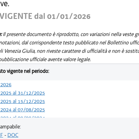
ve.
VIGENTE dal 01/01/2026
e:
Il presente documento è riprodotto, con variazioni nella veste gr
notazioni, dal corrispondente testo pubblicato nel Bollettino uffic
i Venezia Giulia, non riveste carattere di ufficialità e non è sostit
ubblicazione ufficiale avente valore legale.
esto vigente nel periodo:
/2026
/2025 al 31/12/2025
/2025 al 15/12/2025
/2024 al 07/08/2025
/2024 al 09/08/2024
/2024 al 13/05/2024
ampabile:
/2023 al 31/12/2023
F
-
DOC