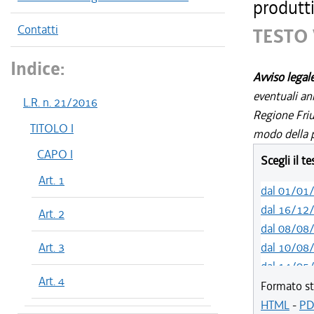
produtti
Contatti
TESTO 
Indice:
Avviso legal
eventuali an
L.R. n. 21/2016
Regione Friul
TITOLO I
modo della p
CAPO I
Scegli il t
Art. 1
dal 01/01
dal 16/12
Art. 2
dal 08/08
Art. 3
dal 10/08
dal 14/05
Art. 4
dal 01/01
Formato st
dal 31/10
HTML
-
PD