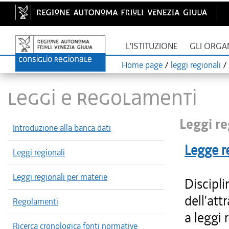
L'ISTITUZIONE
GLI ORGA
Home page
/
leggi regionali
/
LEGGI E REGOLAMENTI
Leggi re
Introduzione alla banca dati
Legge r
Leggi regionali
Leggi regionali per materie
Discipli
dell'att
Regolamenti
a leggi 
Ricerca cronologica fonti normative