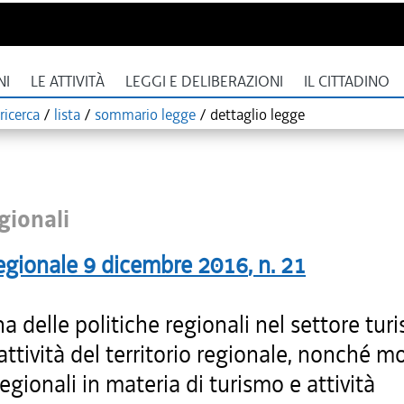
NI
LE ATTIVITÀ
LEGGI E DELIBERAZIONI
IL CITTADINO
ricerca
/
lista
/
sommario legge
/
dettaglio legge
gionali
egionale
9 dicembre 2016
, n.
21
na delle politiche regionali nel settore turi
rattività del territorio regionale, nonché m
regionali in materia di turismo e attività