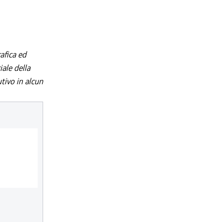
afica ed
iale della
utivo in alcun