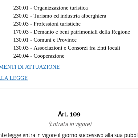
/2018 al 28/03/2018
230.01
-
Organizzazione turistica
/2017 al 04/01/2018
230.02
-
Turismo ed industria alberghiera
/2017 al 10/11/2017
230.03
-
Professioni turistiche
170.03
-
Demanio e beni patrimoniali della Regione
/2017 al 08/11/2017
130.01
-
Comuni e Province
/2017 al 09/08/2017
130.03
-
Associazioni e Consorzi fra Enti locali
/2017 al 17/05/2017
240.04
-
Cooperazione
/2017 al 14/04/2017
/2016 al 08/01/2017
ENTI DI ATTUAZIONE
LLA LEGGE
Art. 109
(Entrata in vigore)
te legge entra in vigore il giorno successivo alla sua pubbl