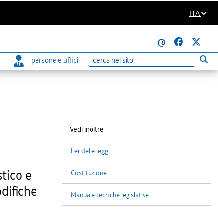
ITA
@
persone e uffici
Eseg
Ricerca
Vedi inoltre
Iter delle leggi
stico e
Costituzione
odifiche
Manuale tecniche legislative