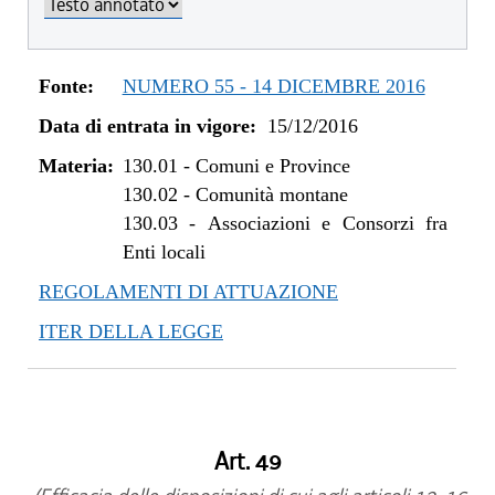
dal 08/11/2018 al 31/12/2018
dal 16/08/2018 al 07/11/2018
dal 05/01/2018 al 15/08/2018
Fonte:
NUMERO 55 - 14 DICEMBRE 2016
dal 11/11/2017 al 04/01/2018
Data di entrata in vigore:
15/12/2016
dal 28/09/2017 al 10/11/2017
dal 10/08/2017 al 27/09/2017
Materia:
130.01
-
Comuni e Province
dal 27/04/2017 al 09/08/2017
130.02
-
Comunità montane
dal 09/01/2017 al 26/04/2017
130.03
-
Associazioni e Consorzi fra
Enti locali
dal 15/12/2016 al 08/01/2017
REGOLAMENTI DI ATTUAZIONE
ITER DELLA LEGGE
Art. 49