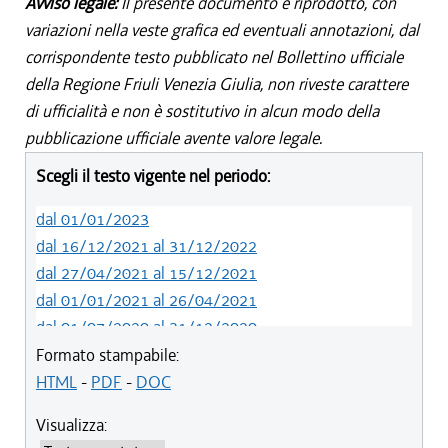
Avviso legale:
Il presente documento è riprodotto, con
variazioni nella veste grafica ed eventuali annotazioni, dal
corrispondente testo pubblicato nel Bollettino ufficiale
della Regione Friuli Venezia Giulia, non riveste carattere
di ufficialità e non è sostitutivo in alcun modo della
pubblicazione ufficiale avente valore legale.
Scegli il testo vigente nel periodo:
dal 01/01/2023
dal 16/12/2021 al 31/12/2022
dal 27/04/2021 al 15/12/2021
dal 01/01/2021 al 26/04/2021
dal 01/07/2020 al 31/12/2020
dal 01/01/2020 al 30/06/2020
Formato stampabile:
dal 19/12/2019 al 31/12/2019
HTML
-
PDF
-
DOC
dal 01/05/2019 al 18/12/2019
Visualizza:
dal 01/01/2019 al 30/04/2019