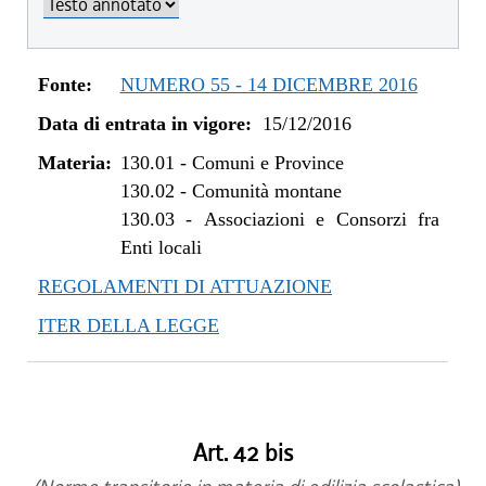
dal 08/11/2018 al 31/12/2018
dal 16/08/2018 al 07/11/2018
dal 05/01/2018 al 15/08/2018
Fonte:
NUMERO 55 - 14 DICEMBRE 2016
dal 11/11/2017 al 04/01/2018
Data di entrata in vigore:
15/12/2016
dal 28/09/2017 al 10/11/2017
dal 10/08/2017 al 27/09/2017
Materia:
130.01
-
Comuni e Province
dal 27/04/2017 al 09/08/2017
130.02
-
Comunità montane
dal 09/01/2017 al 26/04/2017
130.03
-
Associazioni e Consorzi fra
Enti locali
dal 15/12/2016 al 08/01/2017
REGOLAMENTI DI ATTUAZIONE
ITER DELLA LEGGE
Art. 42 bis