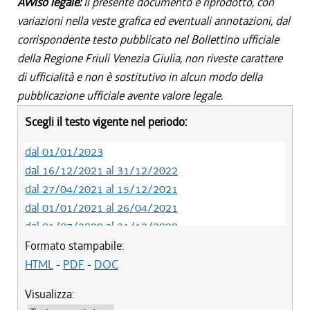
Avviso legale:
Il presente documento è riprodotto, con
variazioni nella veste grafica ed eventuali annotazioni, dal
corrispondente testo pubblicato nel Bollettino ufficiale
della Regione Friuli Venezia Giulia, non riveste carattere
di ufficialità e non è sostitutivo in alcun modo della
pubblicazione ufficiale avente valore legale.
Scegli il testo vigente nel periodo:
dal 01/01/2023
dal 16/12/2021 al 31/12/2022
dal 27/04/2021 al 15/12/2021
dal 01/01/2021 al 26/04/2021
dal 01/07/2020 al 31/12/2020
dal 01/01/2020 al 30/06/2020
Formato stampabile:
dal 19/12/2019 al 31/12/2019
HTML
-
PDF
-
DOC
dal 01/05/2019 al 18/12/2019
Visualizza:
dal 01/01/2019 al 30/04/2019