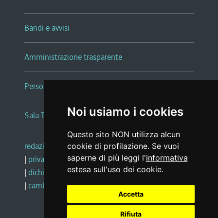
Bandi e avvisi
Amministrazione trasparente
Persone e Uffici
Noi usiamo i cookies
Sala Tiziano Tessitori
Questo sito NON utilizza alcun
redazione web
|
note legali
|
glossario
cookie di profilazione. Se vuoi
saperne di più leggi l'
informativa
|
privacy
|
social media policy
estesa sull'uso dei cookie
.
|
dichiarazione di accessibilità
|
feedback
|
cambio preferenze cookie
Accetta
Rifiuta