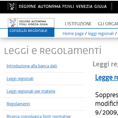
L'ISTITUZIONE
GLI ORGA
Home page
/
leggi regionali
/
LEGGI E REGOLAMENTI
Leggi re
Introduzione alla banca dati
Legge r
Leggi regionali
Leggi regionali per materie
Soppress
modific
Regolamenti
9/2009,
Ricerca cronologica fonti normative