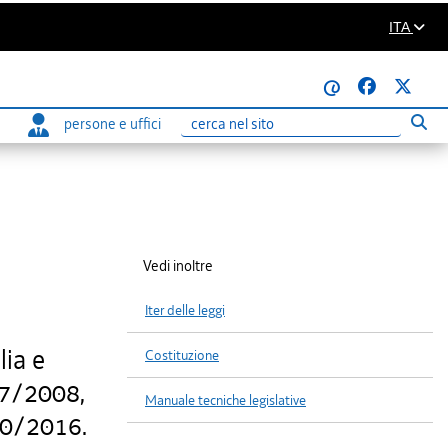
ITA
@
persone e uffici
Eseg
Ricerca
Vedi inoltre
Iter delle leggi
lia e
Costituzione
 7/2008,
Manuale tecniche legislative
10/2016.