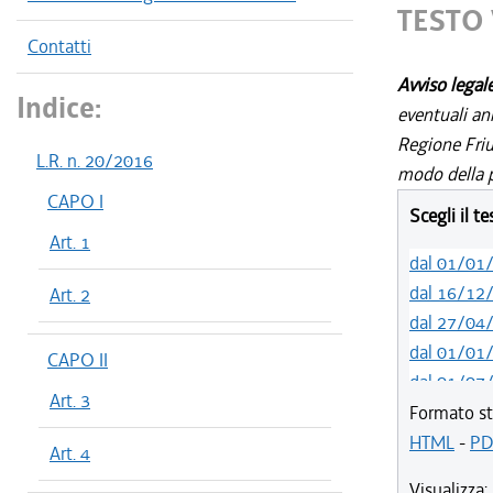
TESTO 
Contatti
Avviso legal
Indice:
eventuali an
Regione Friul
L.R. n. 20/2016
modo della p
CAPO I
Scegli il t
Art. 1
dal 01/01
dal 16/12
Art. 2
dal 27/04
dal 01/01
CAPO II
dal 01/07
Art. 3
dal 01/01
Formato st
dal 19/12
HTML
-
PD
Art. 4
dal 01/05
Visualizza: