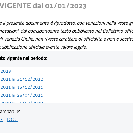
VIGENTE dal 01/01/2023
e:
Il presente documento è riprodotto, con variazioni nella veste gr
notazioni, dal corrispondente testo pubblicato nel Bollettino uffic
i Venezia Giulia, non riveste carattere di ufficialità e non è sostit
ubblicazione ufficiale avente valore legale.
esto vigente nel periodo:
/2023
/2021 al 31/12/2022
/2021 al 15/12/2021
/2021 al 26/04/2021
/2020 al 31/12/2020
/2020 al 30/06/2020
ampabile:
/2019 al 31/12/2019
F
-
DOC
/2019 al 18/12/2019