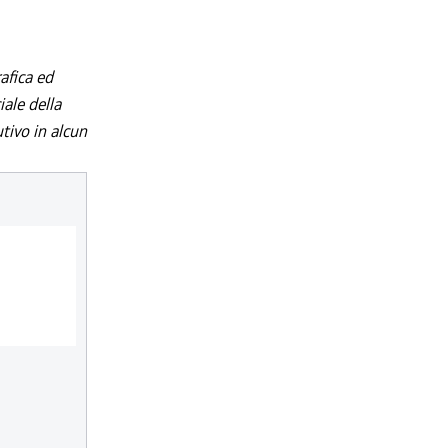
afica ed
iale della
utivo in alcun