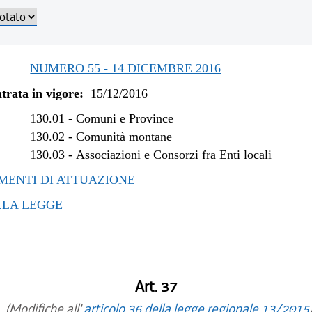
/2019 al 30/04/2019
/2018 al 31/12/2018
/2018 al 07/11/2018
/2018 al 15/08/2018
NUMERO 55 - 14 DICEMBRE 2016
/2017 al 04/01/2018
trata in vigore:
15/12/2016
/2017 al 10/11/2017
/2017 al 27/09/2017
130.01
-
Comuni e Province
/2017 al 09/08/2017
130.02
-
Comunità montane
/2017 al 26/04/2017
130.03
-
Associazioni e Consorzi fra Enti locali
/2016 al 08/01/2017
ENTI DI ATTUAZIONE
LLA LEGGE
Art. 37
(Modifiche all'
articolo 36 della legge regionale 13/2015