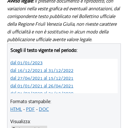
Avviso legale:
Il presente documento è riprodotto, con
variazioni nella veste grafica ed eventuali annotazioni, dal
corrispondente testo pubblicato nel Bollettino ufficiale
della Regione Friuli Venezia Giulia, non riveste carattere
di ufficialità e non è sostitutivo in alcun modo della
pubblicazione ufficiale avente valore legale.
Scegli il testo vigente nel periodo:
dal 01/01/2023
dal 16/12/2021 al 31/12/2022
dal 27/04/2021 al 15/12/2021
dal 01/01/2021 al 26/04/2021
dal 01/07/2020 al 31/12/2020
dal 01/01/2020 al 30/06/2020
Formato stampabile:
dal 19/12/2019 al 31/12/2019
HTML
-
PDF
-
DOC
dal 01/05/2019 al 18/12/2019
Visualizza:
dal 01/01/2019 al 30/04/2019