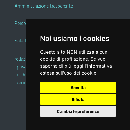
Amministrazione trasparente
Persone e Uffici
Noi usiamo i cookies
Sala Tiziano Tessitori
Questo sito NON utilizza alcun
redazione web
|
note legali
|
glossario
cookie di profilazione. Se vuoi
saperne di più leggi l'
informativa
|
privacy
|
social media policy
estesa sull'uso dei cookie
.
|
dichiarazione di accessibilità
|
feedback
|
cambio preferenze cookie
Accetta
Rifiuta
Realizzato da
Cambia le preferenze