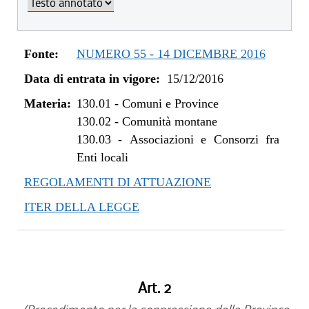
dal 08/11/2018 al 31/12/2018
dal 16/08/2018 al 07/11/2018
dal 05/01/2018 al 15/08/2018
Fonte:
NUMERO 55 - 14 DICEMBRE 2016
dal 11/11/2017 al 04/01/2018
Data di entrata in vigore:
15/12/2016
dal 28/09/2017 al 10/11/2017
dal 10/08/2017 al 27/09/2017
Materia:
130.01
-
Comuni e Province
dal 27/04/2017 al 09/08/2017
130.02
-
Comunità montane
dal 09/01/2017 al 26/04/2017
130.03
-
Associazioni e Consorzi fra
Enti locali
dal 15/12/2016 al 08/01/2017
REGOLAMENTI DI ATTUAZIONE
ITER DELLA LEGGE
Art. 2