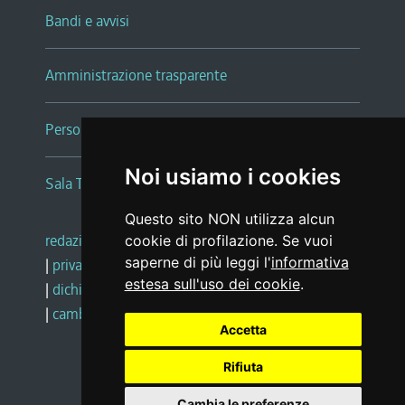
Bandi e avvisi
Amministrazione trasparente
Persone e Uffici
Noi usiamo i cookies
Sala Tiziano Tessitori
Questo sito NON utilizza alcun
redazione web
|
note legali
|
glossario
cookie di profilazione. Se vuoi
saperne di più leggi l'
informativa
|
privacy
|
social media policy
estesa sull'uso dei cookie
.
|
dichiarazione di accessibilità
|
feedback
|
cambio preferenze cookie
Accetta
Rifiuta
Realizzato da
Cambia le preferenze