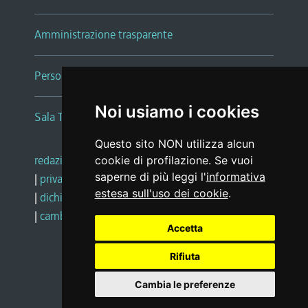
Amministrazione trasparente
Persone e Uffici
Noi usiamo i cookies
Sala Tiziano Tessitori
Questo sito NON utilizza alcun
redazione web
|
note legali
|
glossario
cookie di profilazione. Se vuoi
saperne di più leggi l'
informativa
|
privacy
|
social media policy
estesa sull'uso dei cookie
.
|
dichiarazione di accessibilità
|
feedback
|
cambio preferenze cookie
Accetta
Rifiuta
Realizzato da
Cambia le preferenze