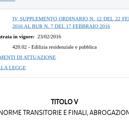
/2019 al 31/12/2020
/2019 al 09/08/2019
/2019 al 10/07/2019
IV SUPPLEMENTO ORDINARIO N. 12 DEL 22 F
/2018 al 30/04/2019
2016 AL BUR N. 7 DEL 17 FEBBRAIO 2016
/2018 al 07/11/2018
trata in vigore:
23/02/2016
/2018 al 28/03/2018
/2017 al 04/01/2018
420.02
-
Edilizia residenziale e pubblica
/2017 al 26/07/2017
ENTI DI ATTUAZIONE
/2016 al 12/04/2017
LLA LEGGE
TITOLO V
NORME TRANSITORIE E FINALI, ABROGAZION