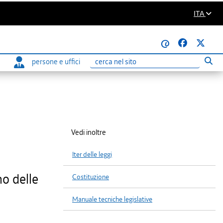
ITA
@
persone e uffici
Eseg
Ricerca
Vedi inoltre
Iter delle leggi
no delle
Costituzione
Manuale tecniche legislative