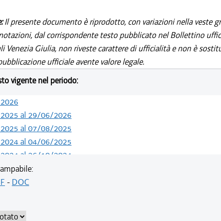
e:
Il presente documento è riprodotto, con variazioni nella veste gr
notazioni, dal corrispondente testo pubblicato nel Bollettino uffic
i Venezia Giulia, non riveste carattere di ufficialità e non è sostit
ubblicazione ufficiale avente valore legale.
esto vigente nel periodo:
/2026
/2025 al 29/06/2026
/2025 al 07/08/2025
/2024 al 04/06/2025
/2024 al 26/10/2024
/2024 al 13/05/2024
ampabile:
/2024 al 08/04/2024
F
-
DOC
/2024 al 14/02/2024
/2021 al 31/12/2023