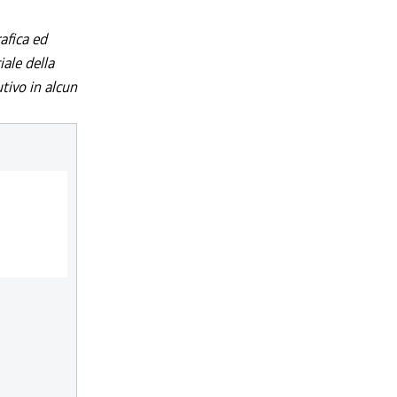
afica ed
iale della
utivo in alcun