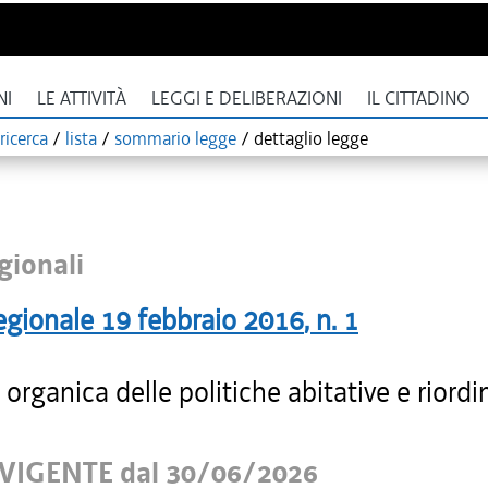
NI
LE ATTIVITÀ
LEGGI E DELIBERAZIONI
IL CITTADINO
ricerca
/
lista
/
sommario legge
/
dettaglio legge
gionali
egionale
19 febbraio 2016
, n.
1
organica delle politiche abitative e riordi
VIGENTE dal 30/06/2026