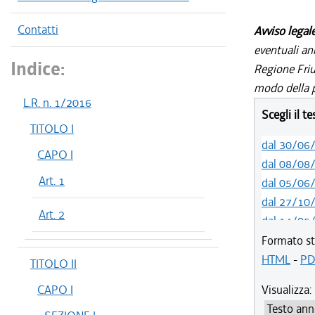
Contatti
Avviso legal
eventuali an
Indice:
Regione Friul
modo della p
L.R. n. 1/2016
Scegli il t
TITOLO I
dal 30/06
CAPO I
dal 08/08
Art. 1
dal 05/06
dal 27/10
Art. 2
dal 14/05
dal 09/04
Formato st
dal 15/02
HTML
-
PD
TITOLO II
dal 01/01
CAPO I
Visualizza:
dal 01/01