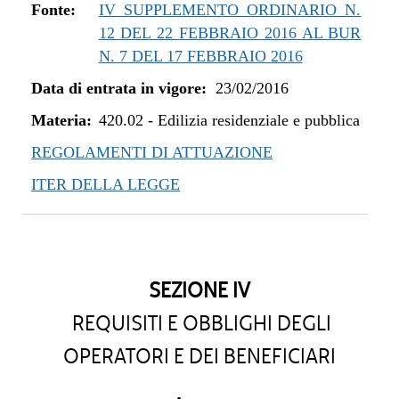
dal 01/05/2019 al 10/07/2019
Fonte:
IV SUPPLEMENTO ORDINARIO N.
dal 08/11/2018 al 30/04/2019
12 DEL 22 FEBBRAIO 2016 AL BUR
dal 29/03/2018 al 07/11/2018
N. 7 DEL 17 FEBBRAIO 2016
dal 05/01/2018 al 28/03/2018
Data di entrata in vigore:
23/02/2016
dal 27/07/2017 al 04/01/2018
Materia:
dal 13/04/2017 al 26/07/2017
420.02
-
Edilizia residenziale e pubblica
dal 23/02/2016 al 12/04/2017
REGOLAMENTI DI ATTUAZIONE
ITER DELLA LEGGE
SEZIONE IV
REQUISITI E OBBLIGHI DEGLI
OPERATORI E DEI BENEFICIARI