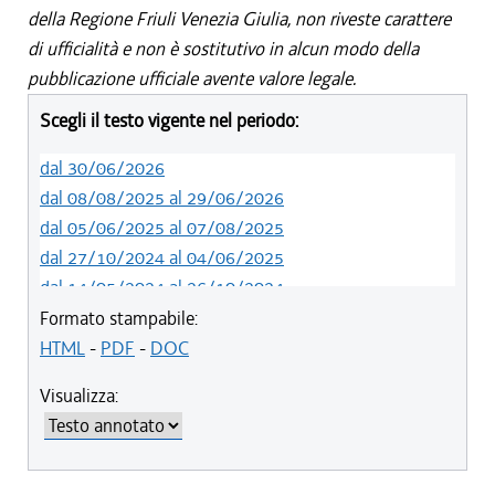
della Regione Friuli Venezia Giulia, non riveste carattere
di ufficialità e non è sostitutivo in alcun modo della
pubblicazione ufficiale avente valore legale.
Scegli il testo vigente nel periodo:
dal 30/06/2026
dal 08/08/2025 al 29/06/2026
dal 05/06/2025 al 07/08/2025
dal 27/10/2024 al 04/06/2025
dal 14/05/2024 al 26/10/2024
dal 09/04/2024 al 13/05/2024
Formato stampabile:
dal 15/02/2024 al 08/04/2024
HTML
-
PDF
-
DOC
dal 01/01/2024 al 14/02/2024
Visualizza:
dal 01/01/2021 al 31/12/2023
dal 10/08/2019 al 31/12/2020
dal 11/07/2019 al 09/08/2019