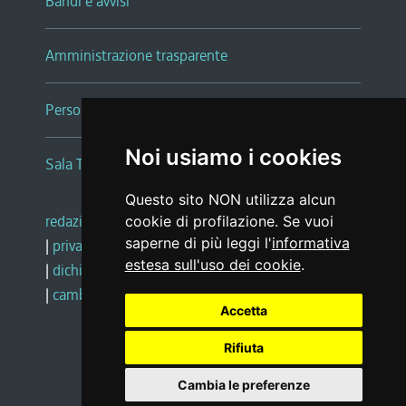
Bandi e avvisi
Amministrazione trasparente
Persone e Uffici
Noi usiamo i cookies
Sala Tiziano Tessitori
Questo sito NON utilizza alcun
redazione web
|
note legali
|
glossario
cookie di profilazione. Se vuoi
saperne di più leggi l'
informativa
|
privacy
|
social media policy
estesa sull'uso dei cookie
.
|
dichiarazione di accessibilità
|
feedback
|
cambio preferenze cookie
Accetta
Rifiuta
Realizzato da
Cambia le preferenze