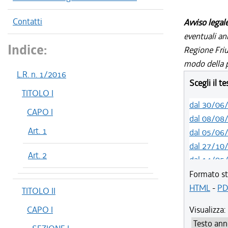
Contatti
Avviso legal
eventuali an
Indice:
Regione Friul
modo della p
L.R. n. 1/2016
Scegli il t
TITOLO I
dal 30/06
CAPO I
dal 08/08
Art. 1
dal 05/06
dal 27/10
Art. 2
dal 14/05
dal 09/04
Formato st
dal 15/02
HTML
-
PD
TITOLO II
dal 01/01
CAPO I
Visualizza:
dal 01/01