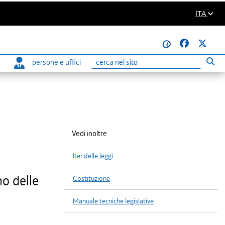
ITA
@
persone e uffici
Eseg
Ricerca
Vedi inoltre
Iter delle leggi
no delle
Costituzione
Manuale tecniche legislative