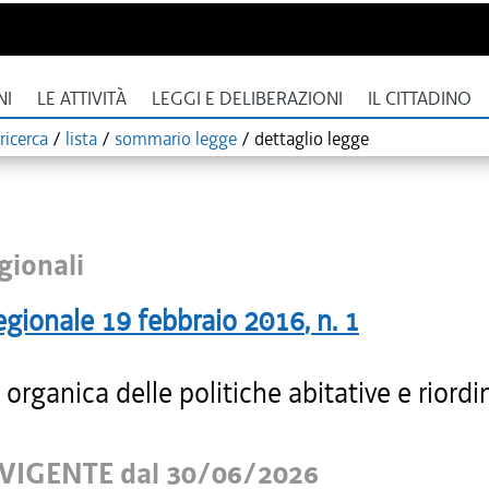
NI
LE ATTIVITÀ
LEGGI E DELIBERAZIONI
IL CITTADINO
ricerca
/
lista
/
sommario legge
/
dettaglio legge
gionali
egionale
19 febbraio 2016
, n.
1
organica delle politiche abitative e riordi
VIGENTE dal 30/06/2026