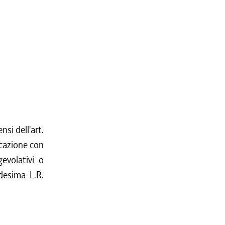
nsi dell'art.
icazione con
evolativi o
desima L.R.