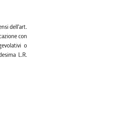
nsi dell'art.
icazione con
evolativi o
desima L.R.