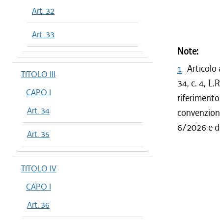
Art. 32
Art. 33
Note:
1
Articolo 
TITOLO III
34, c. 4, L
CAPO I
riferiment
Art. 34
convenzion
6/2026 e de
Art. 35
TITOLO IV
CAPO I
Art. 36