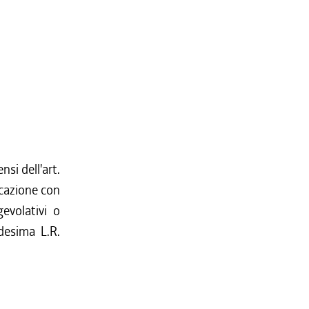
nsi dell'art.
icazione con
evolativi o
desima L.R.