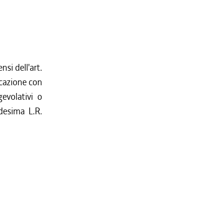
nsi dell'art.
icazione con
evolativi o
desima L.R.