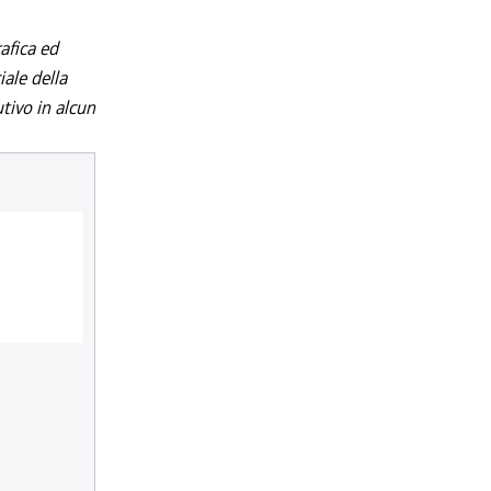
afica ed
iale della
utivo in alcun