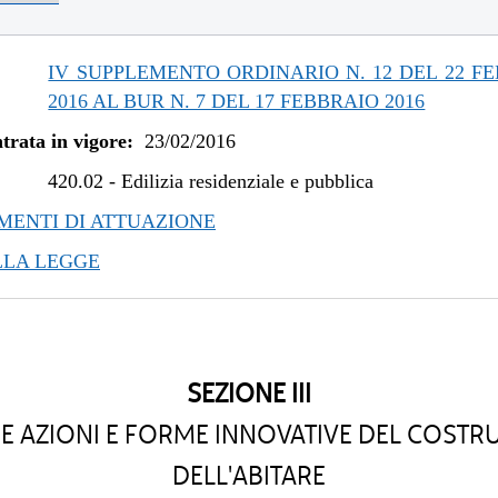
/2019 al 31/12/2020
/2019 al 09/08/2019
/2019 al 10/07/2019
IV SUPPLEMENTO ORDINARIO N. 12 DEL 22 F
/2018 al 30/04/2019
2016 AL BUR N. 7 DEL 17 FEBBRAIO 2016
/2018 al 07/11/2018
trata in vigore:
23/02/2016
/2018 al 28/03/2018
/2017 al 04/01/2018
420.02
-
Edilizia residenziale e pubblica
/2017 al 26/07/2017
ENTI DI ATTUAZIONE
/2016 al 12/04/2017
LLA LEGGE
SEZIONE III
E AZIONI E FORME INNOVATIVE DEL COSTRU
DELL'ABITARE