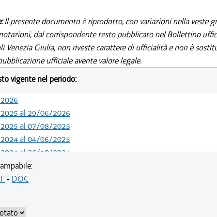
e:
Il presente documento è riprodotto, con variazioni nella veste gr
notazioni, dal corrispondente testo pubblicato nel Bollettino uffic
i Venezia Giulia, non riveste carattere di ufficialità e non è sostit
ubblicazione ufficiale avente valore legale.
esto vigente nel periodo:
/2026
/2025 al 29/06/2026
/2025 al 07/08/2025
/2024 al 04/06/2025
/2024 al 26/10/2024
/2024 al 13/05/2024
ampabile:
/2024 al 08/04/2024
F
-
DOC
/2024 al 14/02/2024
/2021 al 31/12/2023