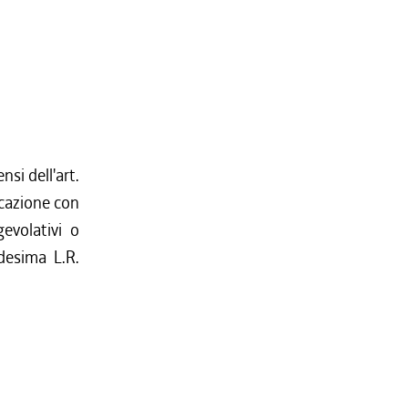
nsi dell'art.
icazione con
evolativi o
desima L.R.