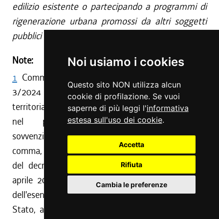
edilizio esistente o partecipando a programmi di
rigenerazione urbana promossi da altri soggetti
pubblici e privati.
Note:
Noi usiamo i cookies
1
Comma 2 interpretato da art. 98, comma 1, L. R.
Questo sito NON utilizza alcun
3/2024 . Gli alloggi di proprietà delle Aziende
cookie di profilazione. Se vuoi
territoriali per l'edilizia residenziale (Ater) rientranti
saperne di più leggi l'
informativa
estesa sull'uso dei cookie
.
nel patrimonio immobiliare dell'edilizia
sovvenzionata di cui alla lettera a) del presente
Accetta
comma, sono alloggi sociali ai sensi e per gli effetti
del decreto del Ministero delle infrastrutture 22
Rifiuta
aprile 2008 (Definizione di alloggio sociale ai fini
Cambia le preferenze
dell'esenzione dall'obbligo di notifica degli aiuti di
Stato, ai sensi degli articoli 87 e 88 del Trattato