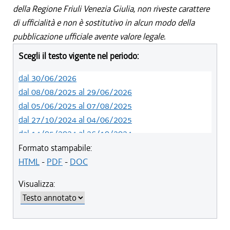
della Regione Friuli Venezia Giulia, non riveste carattere
di ufficialità e non è sostitutivo in alcun modo della
pubblicazione ufficiale avente valore legale.
Scegli il testo vigente nel periodo:
dal 30/06/2026
dal 08/08/2025 al 29/06/2026
dal 05/06/2025 al 07/08/2025
dal 27/10/2024 al 04/06/2025
dal 14/05/2024 al 26/10/2024
dal 09/04/2024 al 13/05/2024
Formato stampabile:
dal 15/02/2024 al 08/04/2024
HTML
-
PDF
-
DOC
dal 01/01/2024 al 14/02/2024
Visualizza:
dal 01/01/2021 al 31/12/2023
dal 10/08/2019 al 31/12/2020
dal 11/07/2019 al 09/08/2019