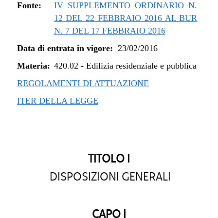
dal 01/05/2019 al 10/07/2019
Fonte:
IV SUPPLEMENTO ORDINARIO N.
dal 08/11/2018 al 30/04/2019
12 DEL 22 FEBBRAIO 2016 AL BUR
dal 29/03/2018 al 07/11/2018
N. 7 DEL 17 FEBBRAIO 2016
dal 05/01/2018 al 28/03/2018
Data di entrata in vigore:
23/02/2016
dal 27/07/2017 al 04/01/2018
Materia:
dal 13/04/2017 al 26/07/2017
420.02
-
Edilizia residenziale e pubblica
dal 23/02/2016 al 12/04/2017
REGOLAMENTI DI ATTUAZIONE
ITER DELLA LEGGE
TITOLO I
DISPOSIZIONI GENERALI
CAPO I