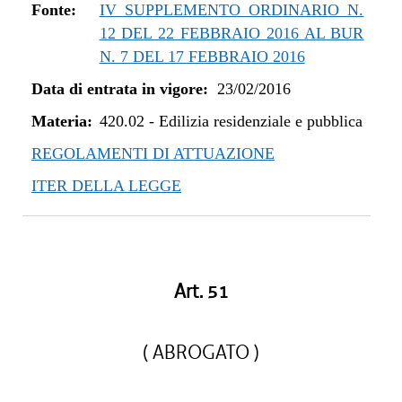
dal 01/05/2019 al 10/07/2019
Fonte:
IV SUPPLEMENTO ORDINARIO N.
dal 08/11/2018 al 30/04/2019
12 DEL 22 FEBBRAIO 2016 AL BUR
dal 29/03/2018 al 07/11/2018
N. 7 DEL 17 FEBBRAIO 2016
dal 05/01/2018 al 28/03/2018
Data di entrata in vigore:
23/02/2016
dal 27/07/2017 al 04/01/2018
Materia:
dal 13/04/2017 al 26/07/2017
420.02
-
Edilizia residenziale e pubblica
dal 23/02/2016 al 12/04/2017
REGOLAMENTI DI ATTUAZIONE
ITER DELLA LEGGE
Art. 51
( ABROGATO )