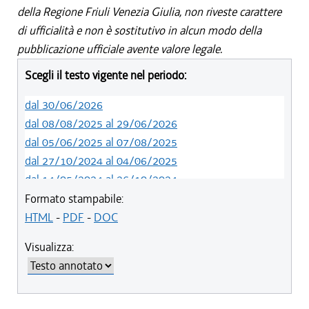
della Regione Friuli Venezia Giulia, non riveste carattere
di ufficialità e non è sostitutivo in alcun modo della
pubblicazione ufficiale avente valore legale.
Scegli il testo vigente nel periodo:
dal 30/06/2026
dal 08/08/2025 al 29/06/2026
dal 05/06/2025 al 07/08/2025
dal 27/10/2024 al 04/06/2025
dal 14/05/2024 al 26/10/2024
dal 09/04/2024 al 13/05/2024
Formato stampabile:
dal 15/02/2024 al 08/04/2024
HTML
-
PDF
-
DOC
dal 01/01/2024 al 14/02/2024
Visualizza:
dal 01/01/2021 al 31/12/2023
dal 10/08/2019 al 31/12/2020
dal 11/07/2019 al 09/08/2019