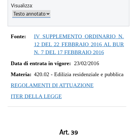
dal 01/01/2024 al 14/02/2024
Visualizza:
dal 01/01/2021 al 31/12/2023
dal 10/08/2019 al 31/12/2020
dal 11/07/2019 al 09/08/2019
dal 01/05/2019 al 10/07/2019
Fonte:
IV SUPPLEMENTO ORDINARIO N.
dal 08/11/2018 al 30/04/2019
12 DEL 22 FEBBRAIO 2016 AL BUR
dal 29/03/2018 al 07/11/2018
N. 7 DEL 17 FEBBRAIO 2016
dal 05/01/2018 al 28/03/2018
Data di entrata in vigore:
23/02/2016
dal 27/07/2017 al 04/01/2018
Materia:
dal 13/04/2017 al 26/07/2017
420.02
-
Edilizia residenziale e pubblica
dal 23/02/2016 al 12/04/2017
REGOLAMENTI DI ATTUAZIONE
ITER DELLA LEGGE
Art. 39