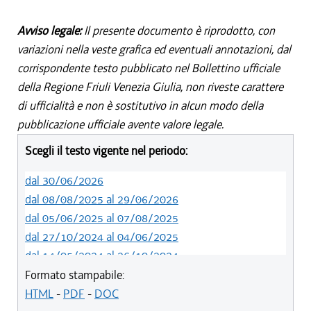
Avviso legale:
Il presente documento è riprodotto, con
variazioni nella veste grafica ed eventuali annotazioni, dal
corrispondente testo pubblicato nel Bollettino ufficiale
della Regione Friuli Venezia Giulia, non riveste carattere
di ufficialità e non è sostitutivo in alcun modo della
pubblicazione ufficiale avente valore legale.
Scegli il testo vigente nel periodo:
dal 30/06/2026
dal 08/08/2025 al 29/06/2026
dal 05/06/2025 al 07/08/2025
dal 27/10/2024 al 04/06/2025
dal 14/05/2024 al 26/10/2024
dal 09/04/2024 al 13/05/2024
Formato stampabile:
dal 15/02/2024 al 08/04/2024
HTML
-
PDF
-
DOC