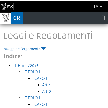
ITA
LEGGI E REGOLAMENTI
naviga nell'argomento
Indice:
L.R. n. 1/2016
TITOLO I
CAPO I
Art. 1
Art. 2
TITOLO II
CAPO I