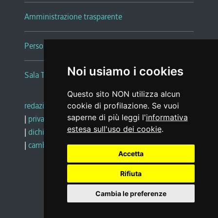
Amministrazione trasparente
Persone e Uffici
Noi usiamo i cookies
Sala Tiziano Tessitori
Questo sito NON utilizza alcun
redazione web
|
note legali
|
glossario
cookie di profilazione. Se vuoi
saperne di più leggi l'
informativa
|
privacy
|
social media policy
estesa sull'uso dei cookie
.
|
dichiarazione di accessibilità
|
feedback
|
cambio preferenze cookie
Accetta
Rifiuta
Realizzato da
Cambia le preferenze