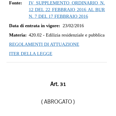
dal 01/05/2019 al 10/07/2019
Fonte:
IV SUPPLEMENTO ORDINARIO N.
dal 08/11/2018 al 30/04/2019
12 DEL 22 FEBBRAIO 2016 AL BUR
dal 29/03/2018 al 07/11/2018
N. 7 DEL 17 FEBBRAIO 2016
dal 05/01/2018 al 28/03/2018
Data di entrata in vigore:
23/02/2016
dal 27/07/2017 al 04/01/2018
Materia:
dal 13/04/2017 al 26/07/2017
420.02
-
Edilizia residenziale e pubblica
dal 23/02/2016 al 12/04/2017
REGOLAMENTI DI ATTUAZIONE
ITER DELLA LEGGE
Art. 31
( ABROGATO )