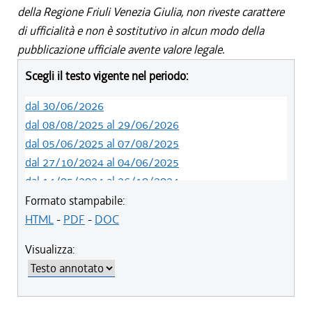
della Regione Friuli Venezia Giulia, non riveste carattere
di ufficialità e non è sostitutivo in alcun modo della
pubblicazione ufficiale avente valore legale.
Scegli il testo vigente nel periodo:
dal 30/06/2026
dal 08/08/2025 al 29/06/2026
dal 05/06/2025 al 07/08/2025
dal 27/10/2024 al 04/06/2025
dal 14/05/2024 al 26/10/2024
dal 09/04/2024 al 13/05/2024
Formato stampabile:
dal 15/02/2024 al 08/04/2024
HTML
-
PDF
-
DOC
dal 01/01/2024 al 14/02/2024
Visualizza:
dal 01/01/2021 al 31/12/2023
dal 10/08/2019 al 31/12/2020
dal 11/07/2019 al 09/08/2019