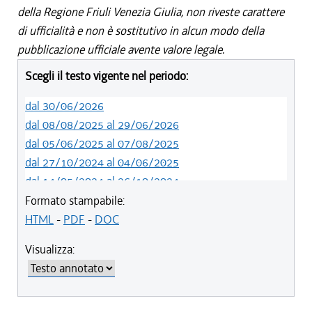
della Regione Friuli Venezia Giulia, non riveste carattere
di ufficialità e non è sostitutivo in alcun modo della
pubblicazione ufficiale avente valore legale.
Scegli il testo vigente nel periodo:
dal 30/06/2026
dal 08/08/2025 al 29/06/2026
dal 05/06/2025 al 07/08/2025
dal 27/10/2024 al 04/06/2025
dal 14/05/2024 al 26/10/2024
dal 09/04/2024 al 13/05/2024
Formato stampabile:
dal 15/02/2024 al 08/04/2024
HTML
-
PDF
-
DOC
dal 01/01/2024 al 14/02/2024
Visualizza:
dal 01/01/2021 al 31/12/2023
dal 10/08/2019 al 31/12/2020
dal 11/07/2019 al 09/08/2019