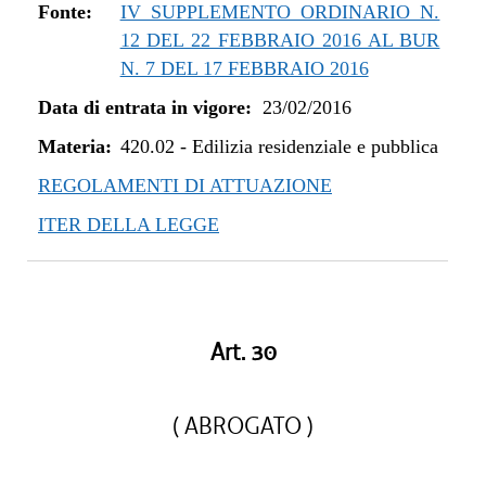
dal 01/05/2019 al 10/07/2019
Fonte:
IV SUPPLEMENTO ORDINARIO N.
dal 08/11/2018 al 30/04/2019
12 DEL 22 FEBBRAIO 2016 AL BUR
dal 29/03/2018 al 07/11/2018
N. 7 DEL 17 FEBBRAIO 2016
dal 05/01/2018 al 28/03/2018
Data di entrata in vigore:
23/02/2016
dal 27/07/2017 al 04/01/2018
Materia:
dal 13/04/2017 al 26/07/2017
420.02
-
Edilizia residenziale e pubblica
dal 23/02/2016 al 12/04/2017
REGOLAMENTI DI ATTUAZIONE
ITER DELLA LEGGE
Art. 30
( ABROGATO )