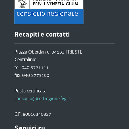
Recapiti e contatti
Piazza Oberdan 6, 34133 TRIESTE
Centralino:
tel. 040 3771111
fax. 040 3773190
Posta certificata:
consiglio@certregione.fvg.it
C.F. 80016340327
Seguici su