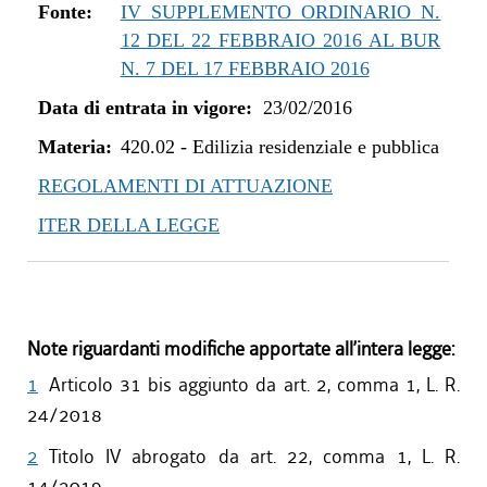
dal 01/05/2019 al 10/07/2019
Fonte:
IV SUPPLEMENTO ORDINARIO N.
dal 08/11/2018 al 30/04/2019
12 DEL 22 FEBBRAIO 2016 AL BUR
dal 29/03/2018 al 07/11/2018
N. 7 DEL 17 FEBBRAIO 2016
dal 05/01/2018 al 28/03/2018
Data di entrata in vigore:
23/02/2016
dal 27/07/2017 al 04/01/2018
Materia:
dal 13/04/2017 al 26/07/2017
420.02
-
Edilizia residenziale e pubblica
dal 23/02/2016 al 12/04/2017
REGOLAMENTI DI ATTUAZIONE
ITER DELLA LEGGE
Note riguardanti modifiche apportate all’intera legge:
1
Articolo 31 bis aggiunto da art. 2, comma 1, L. R.
24/2018
2
Titolo IV abrogato da art. 22, comma 1, L. R.