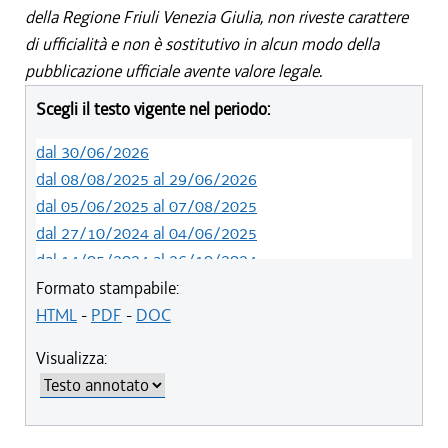
della Regione Friuli Venezia Giulia, non riveste carattere
di ufficialità e non è sostitutivo in alcun modo della
pubblicazione ufficiale avente valore legale.
Scegli il testo vigente nel periodo:
dal 30/06/2026
dal 08/08/2025 al 29/06/2026
dal 05/06/2025 al 07/08/2025
dal 27/10/2024 al 04/06/2025
dal 14/05/2024 al 26/10/2024
dal 09/04/2024 al 13/05/2024
Formato stampabile:
dal 15/02/2024 al 08/04/2024
HTML
-
PDF
-
DOC
dal 01/01/2024 al 14/02/2024
Visualizza:
dal 01/01/2021 al 31/12/2023
dal 10/08/2019 al 31/12/2020
dal 11/07/2019 al 09/08/2019