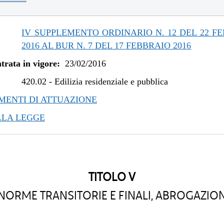
/2019 al 31/12/2020
/2019 al 09/08/2019
/2019 al 10/07/2019
IV SUPPLEMENTO ORDINARIO N. 12 DEL 22 F
/2018 al 30/04/2019
2016 AL BUR N. 7 DEL 17 FEBBRAIO 2016
/2018 al 07/11/2018
trata in vigore:
23/02/2016
/2018 al 28/03/2018
/2017 al 04/01/2018
420.02
-
Edilizia residenziale e pubblica
/2017 al 26/07/2017
ENTI DI ATTUAZIONE
/2016 al 12/04/2017
LLA LEGGE
TITOLO V
NORME TRANSITORIE E FINALI, ABROGAZION