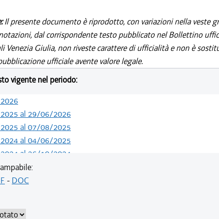
e:
Il presente documento è riprodotto, con variazioni nella veste gr
notazioni, dal corrispondente testo pubblicato nel Bollettino uffic
i Venezia Giulia, non riveste carattere di ufficialità e non è sostit
ubblicazione ufficiale avente valore legale.
esto vigente nel periodo:
/2026
/2025 al 29/06/2026
/2025 al 07/08/2025
/2024 al 04/06/2025
/2024 al 26/10/2024
/2024 al 13/05/2024
ampabile:
/2024 al 08/04/2024
F
-
DOC
/2024 al 14/02/2024
/2021 al 31/12/2023