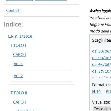
Contatti
Avviso legal
eventuali an
Indice:
Regione Friul
modo della p
L.R. n. 1/2016
Scegli il t
TITOLO I
dal 30/06
CAPO I
dal 08/08
Art. 1
dal 05/06
dal 27/10
Art. 2
dal 14/05
dal 09/04
Formato st
dal 15/02
HTML
-
PD
TITOLO II
dal 01/01
CAPO I
Visualizza:
dal 01/01