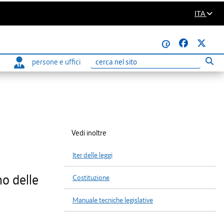
ITA
@
persone e uffici
Eseg
Ricerca
Vedi inoltre
Iter delle leggi
no delle
Costituzione
Manuale tecniche legislative