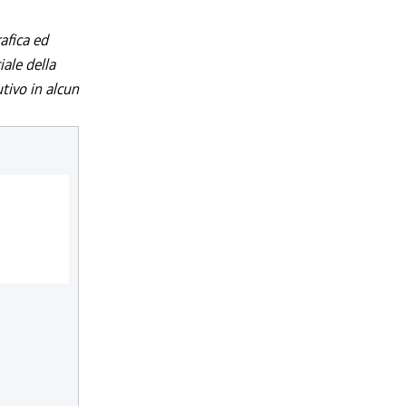
afica ed
iale della
utivo in alcun