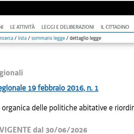
NI
LE ATTIVITÀ
LEGGI E DELIBERAZIONI
IL CITTADINO
ricerca
/
lista
/
sommario legge
/
dettaglio legge
gionali
egionale
19 febbraio 2016
, n.
1
organica delle politiche abitative e riordi
VIGENTE dal 30/06/2026