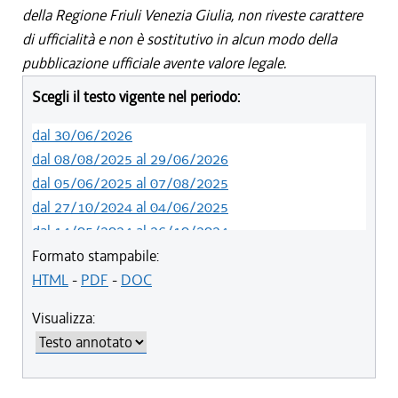
della Regione Friuli Venezia Giulia, non riveste carattere
di ufficialità e non è sostitutivo in alcun modo della
pubblicazione ufficiale avente valore legale.
Scegli il testo vigente nel periodo:
dal 30/06/2026
dal 08/08/2025 al 29/06/2026
dal 05/06/2025 al 07/08/2025
dal 27/10/2024 al 04/06/2025
dal 14/05/2024 al 26/10/2024
dal 09/04/2024 al 13/05/2024
Formato stampabile:
dal 15/02/2024 al 08/04/2024
HTML
-
PDF
-
DOC
dal 01/01/2024 al 14/02/2024
Visualizza:
dal 01/01/2021 al 31/12/2023
dal 10/08/2019 al 31/12/2020
dal 11/07/2019 al 09/08/2019