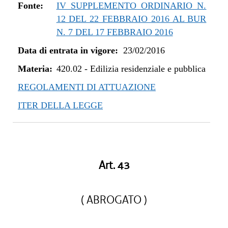
dal 01/05/2019 al 10/07/2019
Fonte:
IV SUPPLEMENTO ORDINARIO N.
dal 08/11/2018 al 30/04/2019
12 DEL 22 FEBBRAIO 2016 AL BUR
dal 29/03/2018 al 07/11/2018
N. 7 DEL 17 FEBBRAIO 2016
dal 05/01/2018 al 28/03/2018
Data di entrata in vigore:
23/02/2016
dal 27/07/2017 al 04/01/2018
Materia:
dal 13/04/2017 al 26/07/2017
420.02
-
Edilizia residenziale e pubblica
dal 23/02/2016 al 12/04/2017
REGOLAMENTI DI ATTUAZIONE
ITER DELLA LEGGE
Art. 43
( ABROGATO )