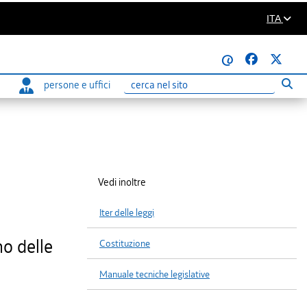
ITA
@
persone e uffici
Eseg
Ricerca
Vedi inoltre
Iter delle leggi
no delle
Costituzione
Manuale tecniche legislative