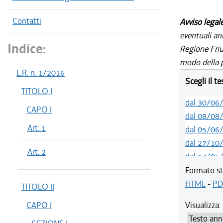
Contatti
Avviso legal
eventuali an
Indice:
Regione Friul
modo della p
L.R. n. 1/2016
Scegli il t
TITOLO I
dal 30/06
CAPO I
dal 08/08
Art. 1
dal 05/06
dal 27/10
Art. 2
dal 14/05
dal 09/04
Formato st
dal 15/02
HTML
-
PD
TITOLO II
dal 01/01
CAPO I
Visualizza:
dal 01/01