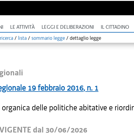
NI
LE ATTIVITÀ
LEGGI E DELIBERAZIONI
IL CITTADINO
ricerca
/
lista
/
sommario legge
/
dettaglio legge
gionali
egionale
19 febbraio 2016
, n.
1
organica delle politiche abitative e riordi
VIGENTE dal 30/06/2026