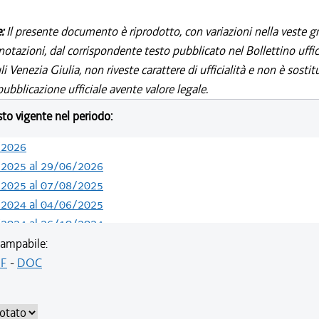
e:
Il presente documento è riprodotto, con variazioni nella veste gr
notazioni, dal corrispondente testo pubblicato nel Bollettino uffic
i Venezia Giulia, non riveste carattere di ufficialità e non è sostit
ubblicazione ufficiale avente valore legale.
esto vigente nel periodo:
/2026
/2025 al 29/06/2026
/2025 al 07/08/2025
/2024 al 04/06/2025
/2024 al 26/10/2024
/2024 al 13/05/2024
ampabile:
/2024 al 08/04/2024
F
-
DOC
/2024 al 14/02/2024
/2021 al 31/12/2023