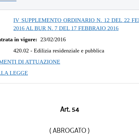
/2019 al 31/12/2020
/2019 al 09/08/2019
/2019 al 10/07/2019
IV SUPPLEMENTO ORDINARIO N. 12 DEL 22 F
/2018 al 30/04/2019
2016 AL BUR N. 7 DEL 17 FEBBRAIO 2016
/2018 al 07/11/2018
trata in vigore:
23/02/2016
/2018 al 28/03/2018
/2017 al 04/01/2018
420.02
-
Edilizia residenziale e pubblica
/2017 al 26/07/2017
ENTI DI ATTUAZIONE
/2016 al 12/04/2017
LLA LEGGE
Art. 54
( ABROGATO )