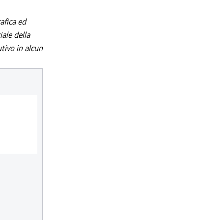
afica ed
iale della
utivo in alcun