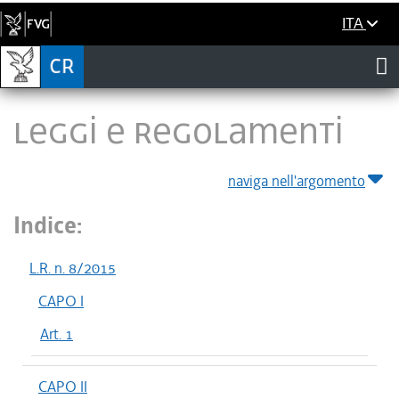
ITA
LEGGI E REGOLAMENTI
naviga nell'argomento
Indice:
L.R. n. 8/2015
CAPO I
Art. 1
CAPO II