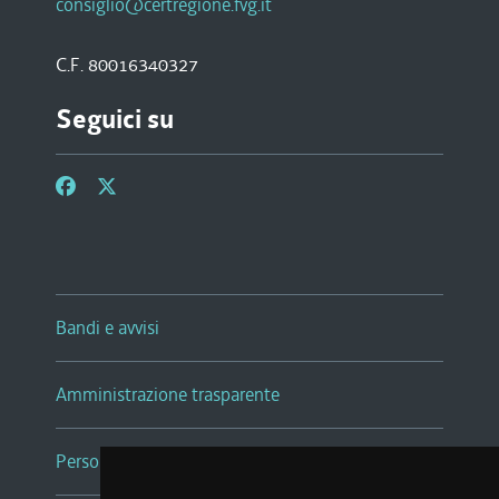
consiglio@certregione.fvg.it
C.F. 80016340327
Seguici su
Bandi e avvisi
Amministrazione trasparente
Persone e Uffici