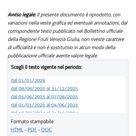
Avviso legale:
Il presente documento è riprodotto, con
variazioni nella veste grafica ed eventuali annotazioni, dal
corrispondente testo pubblicato nel Bollettino ufficiale
della Regione Friuli Venezia Giulia, non riveste carattere
di ufficialità e non è sostitutivo in alcun modo della
pubblicazione ufficiale avente valore legale.
Scegli il testo vigente nel periodo:
dal 01/01/2026
dal 08/08/2025 al 31/12/2025
dal 05/06/2025 al 07/08/2025
dal 01/01/2025 al 04/06/2025
dal 10/08/2024 al 31/12/2024
dal 14/05/2024 al 09/08/2024
Formato stampabile:
dal 11/08/2022 al 13/05/2024
HTML
-
PDF
-
DOC