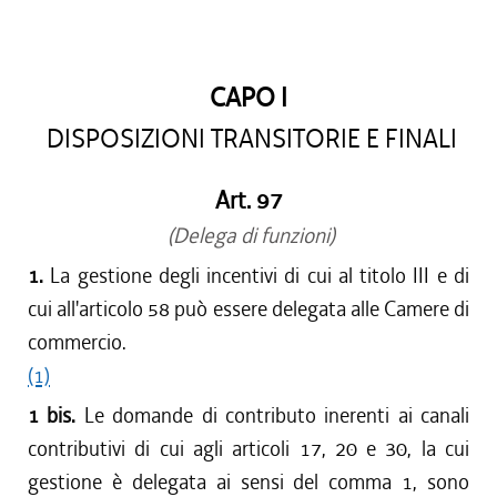
dal 15/04/2017 al 17/05/2017
dal 01/01/2017 al 14/04/2017
dal 15/12/2016 al 31/12/2016
CAPO I
dal 13/08/2016 al 14/12/2016
DISPOSIZIONI TRANSITORIE E FINALI
dal 13/04/2016 al 12/08/2016
dal 01/01/2016 al 12/04/2016
dal 13/11/2015 al 31/12/2015
Art. 97
dal 01/10/2015 al 12/11/2015
(Delega di funzioni)
dal 11/08/2015 al 30/09/2015
1.
La gestione degli incentivi di cui al titolo III e di
dal 23/07/2015 al 10/08/2015
cui all'articolo 58 può essere delegata alle Camere di
dal 26/02/2015 al 22/07/2015
commercio.
(1)
1 bis.
Le domande di contributo inerenti ai canali
contributivi di cui agli articoli 17, 20 e 30, la cui
gestione è delegata ai sensi del comma 1, sono