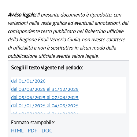
Avviso legale:
Il presente documento è riprodotto, con
variazioni nella veste grafica ed eventuali annotazioni, dal
corrispondente testo pubblicato nel Bollettino ufficiale
della Regione Friuli Venezia Giulia, non riveste carattere
di ufficialità e non è sostitutivo in alcun modo della
pubblicazione ufficiale avente valore legale.
Scegli il testo vigente nel periodo:
dal 01/01/2026
dal 08/08/2025 al 31/12/2025
dal 05/06/2025 al 07/08/2025
dal 01/01/2025 al 04/06/2025
dal 10/08/2024 al 31/12/2024
dal 14/05/2024 al 09/08/2024
Formato stampabile:
dal 11/08/2022 al 13/05/2024
HTML
-
PDF
-
DOC