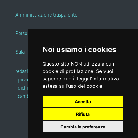
Amministrazione trasparente
Persone e Uffici
Noi usiamo i cookies
Sala Tiziano Tessitori
Questo sito NON utilizza alcun
redazione web
|
note legali
|
glossario
cookie di profilazione. Se vuoi
saperne di più leggi l'
informativa
|
privacy
|
social media policy
estesa sull'uso dei cookie
.
|
dichiarazione di accessibilità
|
feedback
|
cambio preferenze cookie
Accetta
Rifiuta
Realizzato da
Cambia le preferenze