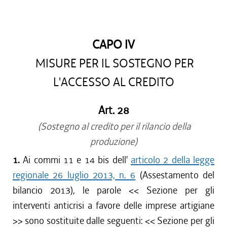
dal 15/04/2017 al 17/05/2017
dal 01/01/2017 al 14/04/2017
dal 15/12/2016 al 31/12/2016
CAPO IV
dal 13/08/2016 al 14/12/2016
MISURE PER IL SOSTEGNO PER
dal 13/04/2016 al 12/08/2016
dal 01/01/2016 al 12/04/2016
L'ACCESSO AL CREDITO
dal 13/11/2015 al 31/12/2015
dal 01/10/2015 al 12/11/2015
Art. 28
dal 11/08/2015 al 30/09/2015
(Sostegno al credito per il rilancio della
dal 23/07/2015 al 10/08/2015
produzione)
dal 26/02/2015 al 22/07/2015
1.
Ai commi 11 e 14 bis dell'
articolo 2 della legge
regionale 26 luglio 2013, n. 6
(Assestamento del
bilancio 2013), le parole <<
Sezione per gli
interventi anticrisi a favore delle imprese artigiane
>> sono sostituite dalle seguenti: <<
Sezione per gli