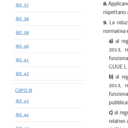
8.
Applicano
Art. 37
rispettano 
Art. 38
9.
La riduz
normativa e
Art. 39
a)
al re
Art. 40
2013, re
funziona
Art. 41
GUUE L 
Art. 42
b)
al re
2013, re
CAPO III
funziona
Art. 43
pubblica
c)
al re
Art. 44
relativo