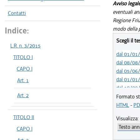
Avviso legal
eventuali an
Contatti
Regione Friul
Indice:
modo della p
Scegli il t
L.R. n. 3/2015
dal 01/01
TITOLO I
dal 08/08
CAPO I
dal 05/06
dal 01/01
Art. 1
dal 10/08
Art. 2
dal 14/05
Formato st
dal 11/08
HTML
-
PD
dal 09/08
TITOLO II
Visualizza:
dal 21/07
CAPO I
dal 14/06
dal 01/01