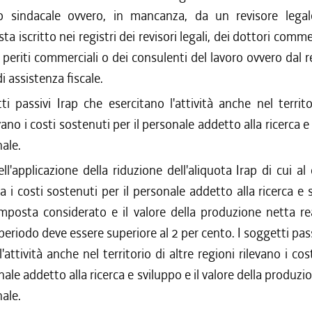
io sindacale ovvero, in mancanza, da un revisore leg
ta iscritto nei registri dei revisori legali, dei dottori commer
e periti commerciali o dei consulenti del lavoro ovvero dal 
i assistenza fiscale.
ti passivi Irap che esercitano l'attività anche nel territo
vano i costi sostenuti per il personale addetto alla ricerca 
ale.
dell'applicazione della riduzione dell'aliquota Irap di cui a
a i costi sostenuti per il personale addetto alla ricerca e 
mposta considerato e il valore della produzione netta re
riodo deve essere superiore al 2 per cento. I soggetti pass
'attività anche nel territorio di altre regioni rilevano i co
nale addetto alla ricerca e sviluppo e il valore della produz
ale.