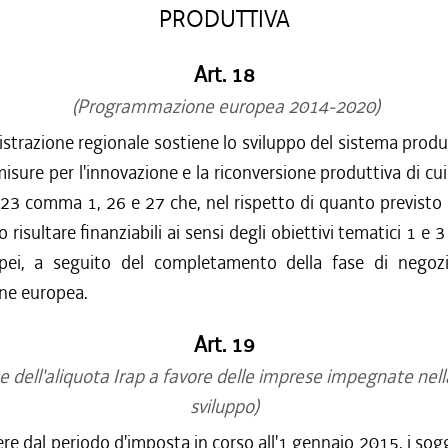
/2016 al 14/12/2016
PRODUTTIVA
/2016 al 12/08/2016
/2016 al 12/04/2016
Art. 18
/2015 al 31/12/2015
(Programmazione europea 2014-2020)
/2015 al 12/11/2015
/2015 al 30/09/2015
strazione regionale sostiene lo sviluppo del sistema prod
/2015 al 10/08/2015
isure per l'innovazione e la riconversione produttiva di cui 
/2015 al 22/07/2015
 23 comma 1, 26 e 27 che, nel rispetto di quanto previsto d
risultare finanziabili ai sensi degli obiettivi tematici 1 e 3
pei, a seguito del completamento della fase di negoz
ne europea.
Art. 19
e dell'aliquota Irap a favore delle imprese impegnate nella
sviluppo)
re dal periodo d'imposta in corso all'1 gennaio 2015, i sogg