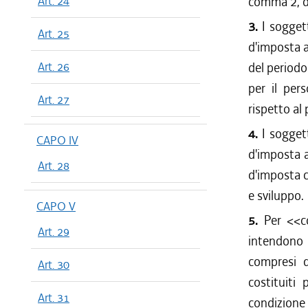
Art. 24
comma 2, d
3.
I sogget
Art. 25
d'imposta a
Art. 26
del periodo
per il per
Art. 27
rispetto al
4.
I sogget
CAPO IV
d'imposta a
Art. 28
d'imposta c
e sviluppo.
CAPO V
5.
Per <<co
Art. 29
intendono i
compresi q
Art. 30
costituiti
Art. 31
condizione c