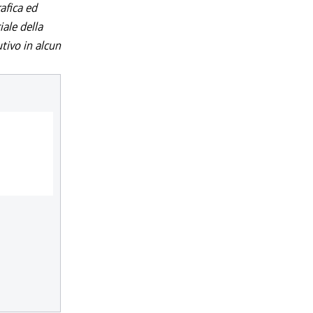
afica ed
iale della
utivo in alcun