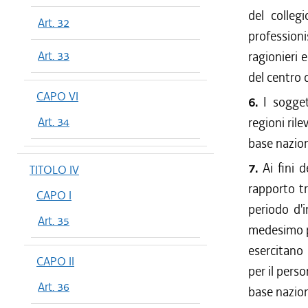
del colleg
Art. 32
professionis
Art. 33
ragionieri 
del centro d
CAPO VI
6.
I sogget
Art. 34
regioni rile
base nazion
7.
Ai fini 
TITOLO IV
rapporto tr
CAPO I
periodo d'i
Art. 35
medesimo pe
esercitano l
CAPO II
per il perso
Art. 36
base nazion