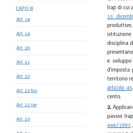
Irap di cui 
CAPO III
15 dicemb
Art. 18
produttive,
Art. 19
istituzion
disciplina 
Art. 20
presentano 
e sviluppo
Art. 21
d'imposta p
Art. 22
territorio r
articolo 4
Art. 22 bis
cento.
Art. 22 ter
2.
Applican
passivi Irap
Art. 23
446/1997
,