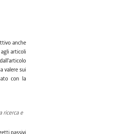
uttivo anche
agli articoli
all'articolo
 a valere sui
iato con la
 ricerca e
etti passivi