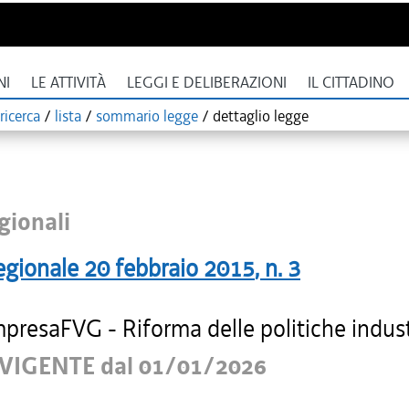
NI
LE ATTIVITÀ
LEGGI E DELIBERAZIONI
IL CITTADINO
ricerca
/
lista
/
sommario legge
/
dettaglio legge
gionali
egionale
20 febbraio 2015
, n.
3
presaFVG - Riforma delle politiche industr
VIGENTE dal 01/01/2026