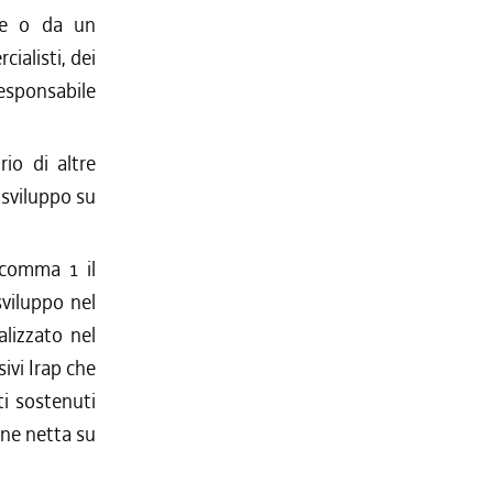
ale o da un
cialisti, dei
responsabile
rio di altre
e sviluppo su
l comma 1 il
sviluppo nel
alizzato nel
ivi Irap che
sti sostenuti
ione netta su