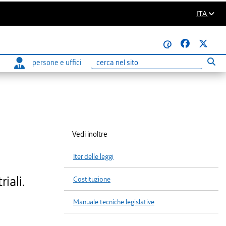
ITA
@
persone e uffici
Eseg
Ricerca
Vedi inoltre
Iter delle leggi
iali.
Costituzione
Manuale tecniche legislative