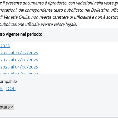
e:
Il presente documento è riprodotto, con variazioni nella veste gr
notazioni, dal corrispondente testo pubblicato nel Bollettino uffic
i Venezia Giulia, non riveste carattere di ufficialità e non è sostit
ubblicazione ufficiale avente valore legale.
esto vigente nel periodo:
/2026
/2025 al 31/12/2025
/2025 al 07/08/2025
/2025 al 04/06/2025
/2024 al 31/12/2024
/2024 al 09/08/2024
ampabile:
/2022 al 13/05/2024
F
-
DOC
/2022 al 10/08/2022
/2022 al 08/08/2022
/2022 al 20/07/2022
/2022 al 13/06/2022