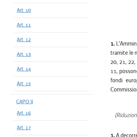
dal 13/08
Art. 10
dal 13/04
dal 01/01
Art. 11
dal 13/11
dal 01/10
Art. 12
1.
dal 11/08
L'Ammini
dal 23/07
tramite le m
Art. 13
dal 26/02
20, 21, 22,
Art. 14
11, possono 
fondi euro
Art. 15
Commissio
CAPO II
Art. 16
(Riduzion
Art. 17
1.
A decorre