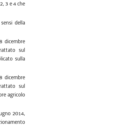
 2, 3 e 4 che
sensi della
18 dicembre
rattato sul
icato sulla
18 dicembre
rattato sul
ore agricolo
iugno 2014,
unzionamento