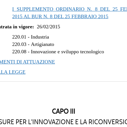
/2021 al 31/12/2021
I SUPPLEMENTO ORDINARIO N. 8 DEL 25 F
/2021 al 11/08/2021
2015 AL BUR N. 8 DEL 25 FEBBRAIO 2015
/2020 al 25/02/2021
trata in vigore:
26/02/2015
/2020 al 11/11/2020
/2020 al 25/06/2020
220.01
-
Industria
/2019 al 31/12/2019
220.03
-
Artigianato
220.08
-
Innovazione e sviluppo tecnologico
/2019 al 10/07/2019
/2019 al 30/04/2019
ENTI DI ATTUAZIONE
/2018 al 31/12/2018
LLA LEGGE
/2018 al 28/03/2018
/2017 al 31/12/2017
/2017 al 10/11/2017
/2017 al 09/08/2017
/2017 al 17/05/2017
CAPO III
/2017 al 14/04/2017
URE PER L'INNOVAZIONE E LA RICONVERS
/2016 al 31/12/2016