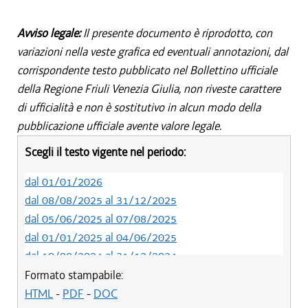
Avviso legale:
Il presente documento è riprodotto, con
variazioni nella veste grafica ed eventuali annotazioni, dal
corrispondente testo pubblicato nel Bollettino ufficiale
della Regione Friuli Venezia Giulia, non riveste carattere
di ufficialità e non è sostitutivo in alcun modo della
pubblicazione ufficiale avente valore legale.
Scegli il testo vigente nel periodo:
dal 01/01/2026
dal 08/08/2025 al 31/12/2025
dal 05/06/2025 al 07/08/2025
dal 01/01/2025 al 04/06/2025
dal 10/08/2024 al 31/12/2024
dal 14/05/2024 al 09/08/2024
Formato stampabile:
dal 11/08/2022 al 13/05/2024
HTML
-
PDF
-
DOC